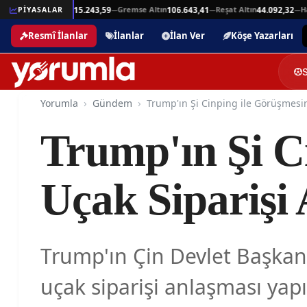
Beşli Altın
Gremse Altın
Reşat Altın
Hamit
,94
PİYASALAR
215.243,59
106.643,41
44.092,32
—
—
—
—
Resmî İlanlar
İlanlar
İlan Ver
Köşe Yazarları
Yorumla
Gündem
Trump'ın Şi C
Uçak Siparişi
Trump'ın Çin Devlet Başkanı
uçak siparişi anlaşması yapı