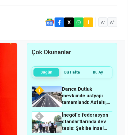
-
+
A
A
Çok Okunanlar
Bugün
Bu Hafta
Bu Ay
Darıca Dutluk
1
mevkiinde üstyapı
tamamlandı: Asfaltı,
kaldırımı ve
İnegöl'e federasyon
aydınlatmasıyla
2
standartlarında dev
yenilendi!
tesis: Şekibe İnsel
Çiftliği atlı binicilik