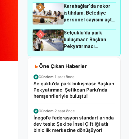
Karabağlar'da rekor
merkezine
3
istihdam: Belediye
dönüşüyor!
personel sayısını aştı,
2 bin 40 kişi iş sahibi
Selçuklu'da park
oldu!
4
buluşması: Başkan
Pekyatırmacı
Şefikcan Parkı'nda
hemşehrileriyle
Öne Çıkan Haberler
buluştu!
Gündem
·
1 saat önce
G
Selçuklu'da park buluşması: Başkan
Pekyatırmacı Şefikcan Parkı'nda
hemşehrileriyle buluştu!
Gündem
·
2 saat önce
G
İnegöl'e federasyon standartlarında
dev tesis: Şekibe İnsel Çiftliği atlı
binicilik merkezine dönüşüyor!