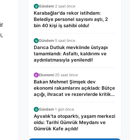
Gündem
·
2 saat önce
G
Karabağlar'da rekor istihdam:
Belediye personel sayısını aştı, 2
ir
bin 40 kişi iş sahibi oldu!
ı,
Gündem
·
5 saat önce
G
Darıca Dutluk mevkiinde üstyapı
tamamlandı: Asfaltı, kaldırımı ve
aydınlatmasıyla yenilendi!
Ekonomi
·
20 saat önce
E
Bakan Mehmet Şimşek dev
ekonomi rakamlarını açıkladı: Bütçe
açığı, ihracat ve rezervlerde kritik
tablo!
Gündem
·
1 gün önce
G
Ayvalık'ta otoparktı, yaşam merkezi
oldu: Tarihi Gümrük Meydanı ve
Gümrük Kafe açıldı!
i