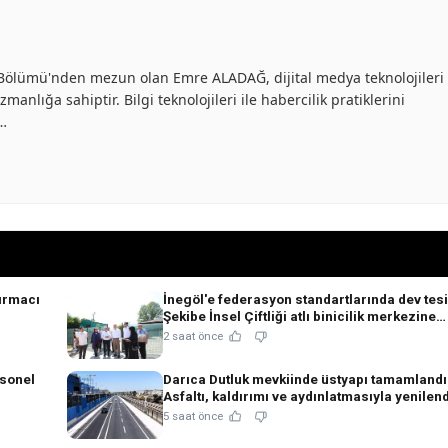
ik Bölümü'nden mezun olan Emre ALADAĞ, dijital medya teknolojileri
anlığa sahiptir. Bilgi teknolojileri ile habercilik pratiklerini
ü…
ırmacı
İnegöl'e federasyon standartlarında dev tesi
!
Şekibe İnsel Çiftliği atlı binicilik merkezine
dönüşüyor!
2 saat önce
rsonel
Darıca Dutluk mevkiinde üstyapı tamamlandı
Asfaltı, kaldırımı ve aydınlatmasıyla yenilend
5 saat önce