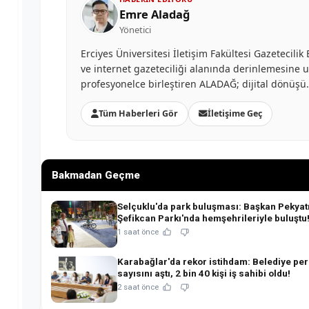
Emre Aladağ
Yönetici
Erciyes Üniversitesi İletişim Fakültesi Gazetecil
ve internet gazeteciliği alanında derinlemesine uzm
profesyonelce birleştiren ALADAĞ; dijital dönüş
Tüm Haberleri Gör
İletişime Geç
Bakmadan Geçme
Selçuklu'da park buluşması: Başkan Pekyat
Şefikcan Parkı'nda hemşehrileriyle buluştu
1 saat önce
Karabağlar'da rekor istihdam: Belediye pe
sayısını aştı, 2 bin 40 kişi iş sahibi oldu!
2 saat önce