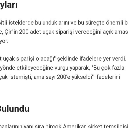
yları
li isteklerde bulunduklarını ve bu süreçte önemli b
le, Çin'in 200 adet uçak siparişi vereceğini açıklamas
yor.
uçak siparişi olacağı" şeklinde ifadelere yer verdi.
önde etkileyeceğine vurgu yaparak, "Bu çok fazla
k istemişti, ama sayı 200’e yükseldi" ifadelerini
Bulundu
anlarının yanı sıra birçok Amerikan şirket temsilcis