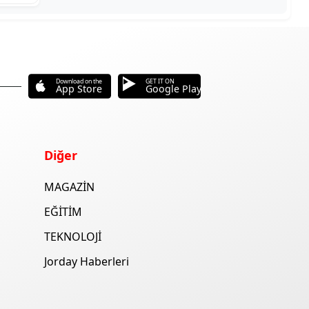
Download on the
GET IT ON
App Store
Google Play
Diğer
MAGAZİN
EĞİTİM
TEKNOLOJİ
Jorday Haberleri