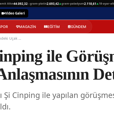
 Altın
gram-platin
gram-paladyum
18-ayar-altin
44.092,32
2.693,42
2.118,61
4.
—
▲
▲
Video Galeri
SPOR
MAGAZİN
EĞİTİM
GÜNDEM
Trump'ın Şi Cinping ile Görüşmesindeki Uçak Siparişi Anlaşmasının Detayları
inping ile Görüş
 Anlaşmasının De
 Şi Cinping ile yapılan görüşme
ldı.