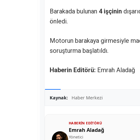
Barakada bulunan
4 işçinin
dışarı
önledi.
Motorun barakaya girmesiyle madd
soruşturma başlatıldı.
Haberin Editörü:
Emrah Aladağ
Kaynak:
Haber Merkezi
HABERIN EDITÖRÜ
Emrah Aladağ
Yönetici