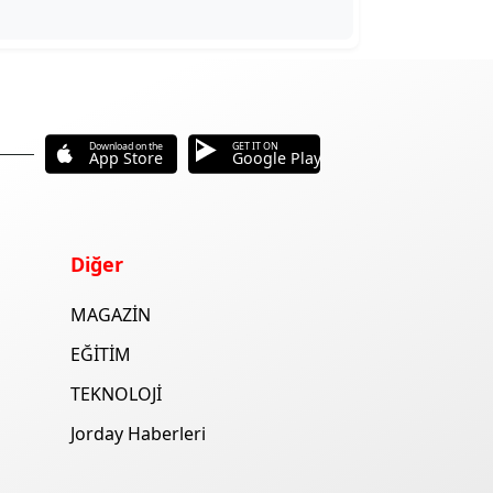
Download on the
GET IT ON
App Store
Google Play
Diğer
MAGAZİN
EĞİTİM
TEKNOLOJİ
Jorday Haberleri