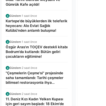
Gümrük Kafe açıldı!
Gündem
·
1 saat önce
G
Kartepe'de büyüklerden ilk teleferik
heyecanı: Alo Evlat Sağlık
Kulübü'nden anlamlı buluşma!
Gündem
·
1 saat önce
G
Özgür Aras'ın TOÇEV destekli kitabı
Bodrum'da kutlandı: Bütün geliri
çocukların eğitimine!
Gündem
·
2 saat önce
G
"Çeşmelerin Çeşme'si" projesinde
saha tamamlandı: Tarihi çeşmeler
bilimsel restorasyonla ihya
edilecek!
Gündem
·
2 saat önce
G
11. Deniz Kızı Kadın Yelken Kupası
için geri sayım başladı: 18 Ekim'de