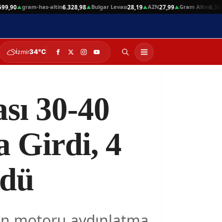
gram-has-altin
Bulgar Levası
AZN
Gram Altın
90
6.328,98
28,19
27,99
6.360,78
▲
▲
▲
▲
34°C
İzmir
sı 30-40
 Girdi, 4
ndü
lin motoru aydınlatma