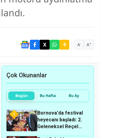
landı.
-
+
A
A
Çok Okunanlar
Bugün
Bu Hafta
Bu Ay
Bornova'da festival
1
heyecanı başladı: 2.
Geleneksel Reçel
Festivali ne zaman,