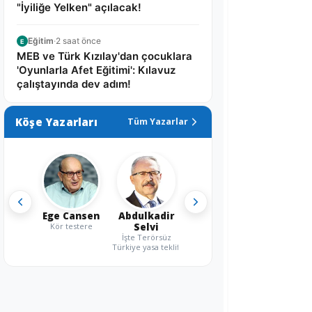
"İyiliğe Yelken" açılacak!
Eğitim
·
2 saat önce
E
MEB ve Türk Kızılay'dan çocuklara
'Oyunlarla Afet Eğitimi': Kılavuz
çalıştayında dev adım!
Köşe Yazarları
Tüm Yazarlar
Ege Cansen
Abdulkadir
Kör testere
Selvi
İşte Terörsüz
Türkiye yasa teklifi