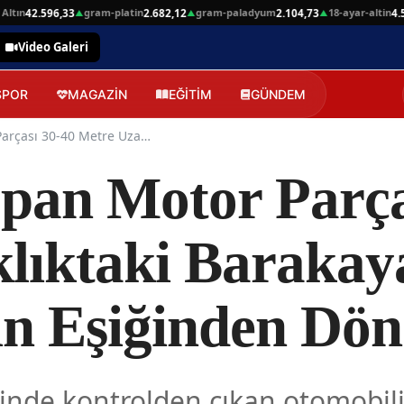
n
gram-platin
gram-paladyum
18-ayar-altin
42.596,33
2.682,12
2.104,73
4.599,
▲
▲
▲
Video Galeri
SPOR
MAGAZİN
EĞİTİM
GÜNDEM
Serik'te Kopan Motor Parçası 30-40 Metre Uzaklıktaki Barakaya Girdi, 4 İşçi Facianın Eşiğinden Döndü
opan Motor Parça
lıktaki Barakaya
nın Eşiğinden Dö
esinde kontrolden çıkan otomobi