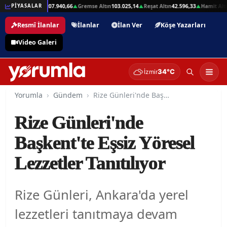
2,01
Beşli Altın
207.940,66
Gremse Altın
103.025,14
Reşat Altın
42.596,33
Hamit Altın
PİYASALAR
▲
▲
▲
▲
Resmî İlanlar
İlanlar
İlan Ver
Köşe Yazarları
Video Galeri
34°C
İzmir
Yorumla
Gündem
Rize Günleri'nde Başkent'te Eşsiz Yöresel Lezzetler Tanıtılıyor
Rize Günleri'nde
Başkent'te Eşsiz Yöresel
Lezzetler Tanıtılıyor
Rize Günleri, Ankara'da yerel
lezzetleri tanıtmaya devam