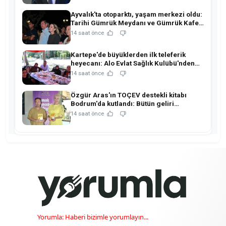
Ayvalık'ta otoparktı, yaşam merkezi oldu:
Tarihi Gümrük Meydanı ve Gümrük Kafe
açıldı!
14 saat önce
Kartepe'de büyüklerden ilk teleferik
heyecanı: Alo Evlat Sağlık Kulübü'nden
anlamlı buluşma!
14 saat önce
Özgür Aras'ın TOÇEV destekli kitabı
Bodrum'da kutlandı: Bütün geliri
çocukların eğitimine!
14 saat önce
Yorumla: Haberi bizimle yorumlayın...