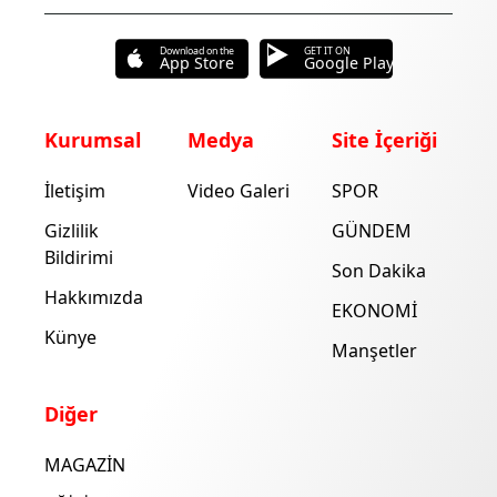
Download on the
GET IT ON
App Store
Google Play
Kurumsal
Medya
Site İçeriği
İletişim
Video Galeri
SPOR
Gizlilik
GÜNDEM
Bildirimi
Son Dakika
Hakkımızda
EKONOMİ
Künye
Manşetler
Diğer
MAGAZİN