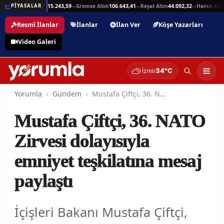
5,94
Beşli Altın
215.243,59
Gremse Altın
106.643,41
Reşat Altın
44.092,32
Hamit Altın
PİYASALAR
—
—
—
—
Resmî İlanlar
İlanlar
İlan Ver
Köşe Yazarları
Video Galeri
34°C
İzmir
Yorumla
Gündem
Mustafa Çiftçi, 36. NATO Zirvesi dolayısıyla emniyet teşkilatına mesaj paylaştı
Mustafa Çiftçi, 36. NATO
Zirvesi dolayısıyla
emniyet teşkilatına mesaj
paylaştı
İçişleri Bakanı Mustafa Çiftçi,