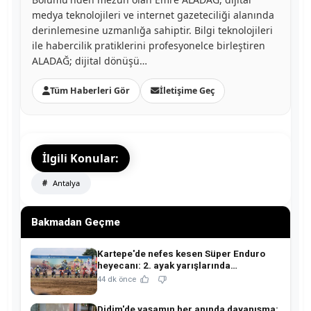
medya teknolojileri ve internet gazeteciliği alanında
derinlemesine uzmanlığa sahiptir. Bilgi teknolojileri
ile habercilik pratiklerini profesyonelce birleştiren
ALADAĞ; dijital dönüşü…
Tüm Haberleri Gör
İletişime Geç
İlgili Konular:
Antalya
Bakmadan Geçme
Kartepe'de nefes kesen Süper Enduro
heyecanı: 2. ayak yarışlarında
şampiyonlar belli oldu!
44 dk önce
Didim'de yaşamın her anında dayanışma: