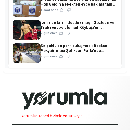
Hoş Geldin Bebek'ten evde bakıma tam
destek!
1 saat önce
İzmir'de tarihi dostluk maçı: Göztepe ve
Trabzonspor, İsmail Köybaşı'nın
jübilesinde buluşuyor!
2 gün önce
Selçuklu'da park buluşması: Başkan
Pekyatırmacı Şefikcan Parkı'nda
hemşehrileriyle buluştu!
2 gün önce
Yorumla: Haberi bizimle yorumlayın...