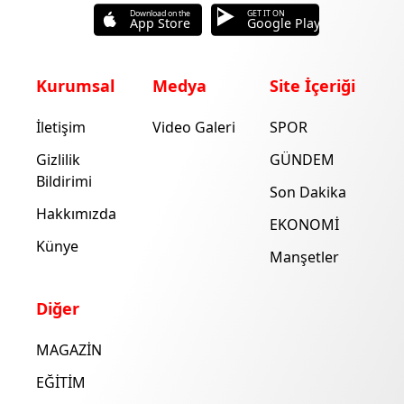
Download on the
GET IT ON
App Store
Google Play
Kurumsal
Medya
Site İçeriği
İletişim
Video Galeri
SPOR
Gizlilik
GÜNDEM
Bildirimi
Son Dakika
Hakkımızda
EKONOMİ
Künye
Manşetler
Diğer
MAGAZİN
EĞİTİM