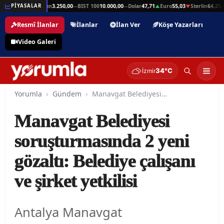
in
64,25
Gram Altın
3.250,00
BIST 100
10.000,00
Dolar
47,71
Euro
55,03
Sterlin
64,25
PİYASALAR
▲
—
—
▲
▼
▲
Resmî İlanlar
İlanlar
İlan Ver
Köşe Yazarları
Video Galeri
34°C
İzmir
Yorumla
Gündem
Manavgat Belediyesi soruşturmasında 2 yeni gözaltı: Belediye çalışanı ve şirket yetkilisi
Manavgat Belediyesi
soruşturmasında 2 yeni
gözaltı: Belediye çalışanı
ve şirket yetkilisi
Antalya Manavgat