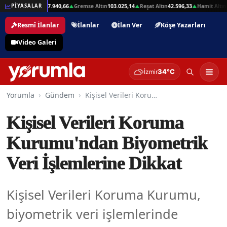
,01
Beşli Altın
207.940,66
Gremse Altın
103.025,14
Reşat Altın
42.596,33
Hamit Altın
4
PİYASALAR
▲
▲
▲
▲
Resmî İlanlar
İlanlar
İlan Ver
Köşe Yazarları
Video Galeri
34°C
İzmir
Yorumla
Gündem
Kişisel Verileri Koruma Kurumu'ndan Biyometrik Veri İşlemlerine Dikkat
Kişisel Verileri Koruma
Kurumu'ndan Biyometrik
Veri İşlemlerine Dikkat
Kişisel Verileri Koruma Kurumu,
biyometrik veri işlemlerinde