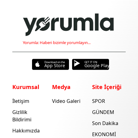
Yorumla: Haberi bizimle yorumlayın...
Download on the
GET IT ON
App Store
Google Play
Kurumsal
Medya
Site İçeriği
İletişim
Video Galeri
SPOR
Gizlilik
GÜNDEM
Bildirimi
Son Dakika
Hakkımızda
EKONOMİ