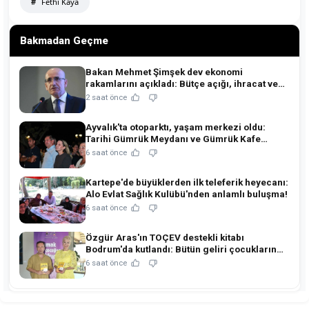
Fethi Kaya
Bakmadan Geçme
Bakan Mehmet Şimşek dev ekonomi
rakamlarını açıkladı: Bütçe açığı, ihracat ve
rezervlerde kritik tablo!
2 saat önce
Ayvalık'ta otoparktı, yaşam merkezi oldu:
Tarihi Gümrük Meydanı ve Gümrük Kafe
açıldı!
6 saat önce
Kartepe'de büyüklerden ilk teleferik heyecanı:
Alo Evlat Sağlık Kulübü'nden anlamlı buluşma!
6 saat önce
Özgür Aras'ın TOÇEV destekli kitabı
Bodrum'da kutlandı: Bütün geliri çocukların
eğitimine!
6 saat önce