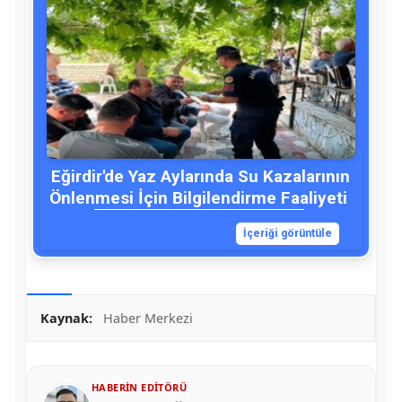
Eğirdir'de Yaz Aylarında Su Kazalarının
Önlenmesi İçin Bilgilendirme Faaliyeti
İçeriği görüntüle
Kaynak:
Haber Merkezi
HABERIN EDITÖRÜ