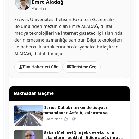
Emre Aladağ
Yönetici
Erciyes Üniversitesi İletişim Fakültesi Gazetecilik
Bölümü'nden mezun olan Emre ALADAĞ, dijital
medya teknolojileri ve internet gazeteciliği alanında
derinlemesine uzmanlığa sahiptir. Bilgi teknolojileri
ile habercilik pratiklerini profesyonelce birleştiren
ALADAĞ; dijital dönüşü…
Tüm Haberleri Gör
İletişime Geç
Bakmadan Geçme
Darıca Dutluk mevkiinde üstyapı
tamamlandı: Asfaltı, kaldırımı ve
aydınlatmasıyla yenilendi!
2 saat önce
Bakan Mehmet Şimşek dev ekonomi
rakamlarını açıkladı: Bütçe açığı, ihracat