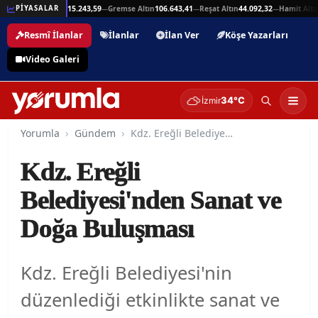
5,94
Beşli Altın
215.243,59
Gremse Altın
106.643,41
Reşat Altın
44.092,32
Hamit Altın
4
PİYASALAR
—
—
—
—
Resmî İlanlar
İlanlar
İlan Ver
Köşe Yazarları
Video Galeri
34°C
İzmir
Yorumla
Gündem
Kdz. Ereğli Belediyesi'nden Sanat ve Doğa Buluşması
Kdz. Ereğli
Belediyesi'nden Sanat ve
Doğa Buluşması
Kdz. Ereğli Belediyesi'nin
düzenlediği etkinlikte sanat ve