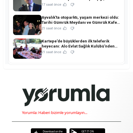
ve rezervlerde kritik tablo!
17 saat önce
Ayvalık'ta otoparktı, yaşam merkezi oldu:
Tarihi Gümrük Meydanı ve Gümrük Kafe
açıldı!
21 saat önce
Kartepe'de büyüklerden ilk teleferik
heyecanı: Alo Evlat Sağlık Kulübü'nden
anlamlı buluşma!
21 saat önce
Yorumla: Haberi bizimle yorumlayın...
Download on the
GET IT ON