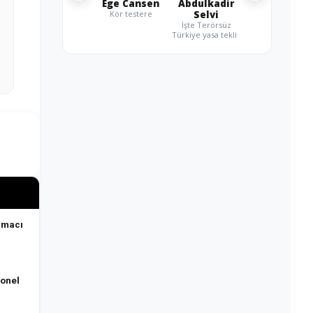
Ege Cansen
Abdulkadir
Kör testere
Selvi
İşte Terörsüz
Türkiye yasa teklifi
rmacı
sonel