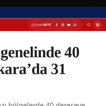
34°C
İzmir
 genelinde 40
kara’da 31
azı bölgelerde 40 dereceye