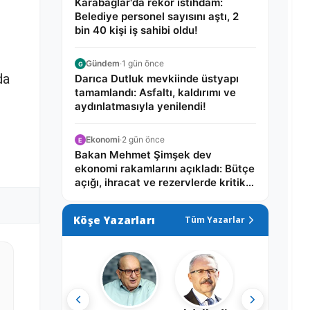
Karabağlar'da rekor istihdam:
Belediye personel sayısını aştı, 2
bin 40 kişi iş sahibi oldu!
Gündem
·
1 gün önce
G
da
Darıca Dutluk mevkiinde üstyapı
tamamlandı: Asfaltı, kaldırımı ve
aydınlatmasıyla yenilendi!
Ekonomi
·
2 gün önce
E
Bakan Mehmet Şimşek dev
ekonomi rakamlarını açıkladı: Bütçe
açığı, ihracat ve rezervlerde kritik
tablo!
Köşe Yazarları
Tüm Yazarlar