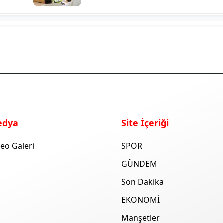
edya
Site İçeriği
eo Galeri
SPOR
GÜNDEM
Son Dakika
EKONOMİ
Manşetler