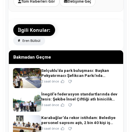
Tüm Haberleri Gör
İletişime Geç
İlgili Konular:
Eren Bülbül
Bakmadan Geçme
Selçuklu'da park buluşması: Başkan
Pekyatırmacı Şefikcan Parkı'nda
hemşehrileriyle buluştu!
2 saat önce
İnegöl'e federasyon standartlarında dev
tesis: Şekibe İnsel Çiftliği atlı binicilik
merkezine dönüşüyor!
3 saat önce
Karabağlar'da rekor istihdam: Belediye
personel sayısını aştı, 2 bin 40 kişi iş
sahibi oldu!
3 saat önce