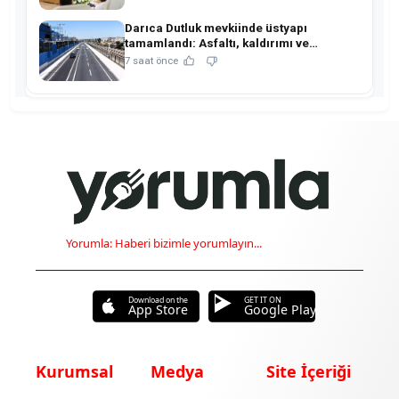
Darıca Dutluk mevkiinde üstyapı
tamamlandı: Asfaltı, kaldırımı ve
aydınlatmasıyla yenilendi!
7 saat önce
Yorumla: Haberi bizimle yorumlayın...
Download on the
GET IT ON
App Store
Google Play
Kurumsal
Medya
Site İçeriği