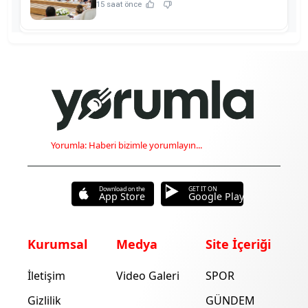
sahibi oldu!
15 saat önce
Yorumla: Haberi bizimle yorumlayın...
Download on the
GET IT ON
App Store
Google Play
Kurumsal
Medya
Site İçeriği
İletişim
Video Galeri
SPOR
Gizlilik
GÜNDEM