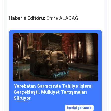
Haberin Editörü:
Emre ALADAĞ
Yerebatan Sarnıcı'nda Tahliye İşlemi
Gerçekleşti, Mülkiyet Tartışmaları
Sürüyor
İçeriği görüntüle