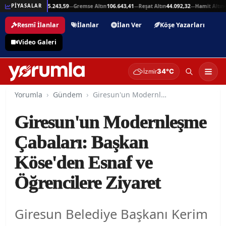
,94
Beşli Altın
215.243,59
Gremse Altın
106.643,41
Reşat Altın
44.092,32
Hamit Altın
44
PİYASALAR
—
—
—
—
Resmî İlanlar
İlanlar
İlan Ver
Köşe Yazarları
Video Galeri
34°C
İzmir
Yorumla
Gündem
Giresun'un Modernleşme Çabaları: Başkan Köse'den Esnaf ve Öğrencilere Ziyaret
Giresun'un Modernleşme
Çabaları: Başkan
Köse'den Esnaf ve
Öğrencilere Ziyaret
Giresun Belediye Başkanı Kerim