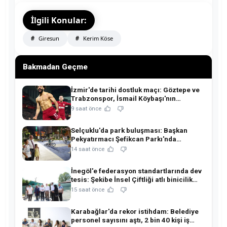
İlgili Konular:
Giresun
Kerim Köse
Bakmadan Geçme
İzmir'de tarihi dostluk maçı: Göztepe ve
Trabzonspor, İsmail Köybaşı'nın
jübilesinde buluşuyor!
9 saat önce
Selçuklu'da park buluşması: Başkan
Pekyatırmacı Şefikcan Parkı'nda
hemşehrileriyle buluştu!
14 saat önce
İnegöl'e federasyon standartlarında dev
tesis: Şekibe İnsel Çiftliği atlı binicilik
merkezine dönüşüyor!
15 saat önce
Karabağlar'da rekor istihdam: Belediye
personel sayısını aştı, 2 bin 40 kişi iş