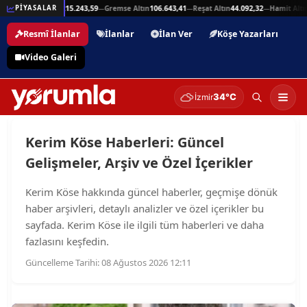
25,94
Beşli Altın
215.243,59
Gremse Altın
106.643,41
Reşat Altın
44.092,32
Hamit Altın
PİYASALAR
—
—
—
—
Resmî İlanlar
İlanlar
İlan Ver
Köşe Yazarları
Video Galeri
34°C
İzmir
Kerim Köse Haberleri: Güncel
Gelişmeler, Arşiv ve Özel İçerikler
Kerim Köse hakkında güncel haberler, geçmişe dönük
haber arşivleri, detaylı analizler ve özel içerikler bu
sayfada. Kerim Köse ile ilgili tüm haberleri ve daha
fazlasını keşfedin.
Güncelleme Tarihi: 08 Ağustos 2026 12:11