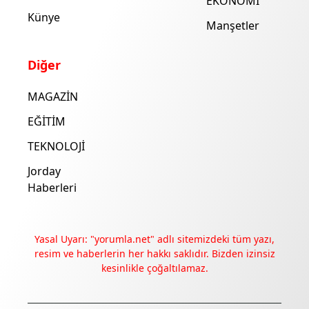
EKONOMİ
Künye
Manşetler
Diğer
MAGAZİN
EĞİTİM
TEKNOLOJİ
Jorday
Haberleri
Yasal Uyarı: "yorumla.net" adlı sitemizdeki tüm yazı,
resim ve haberlerin her hakkı saklıdır. Bizden izinsiz
kesinlikle çoğaltılamaz.
Deneyimini iyileştirmek ve içeriğimizi geliştirmek için çerezler