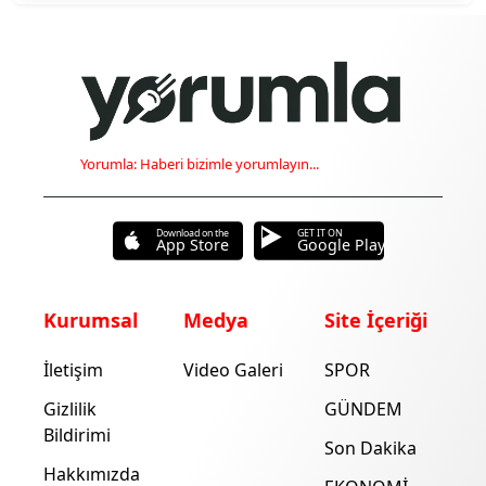
Yorumla: Haberi bizimle yorumlayın...
Download on the
GET IT ON
App Store
Google Play
Kurumsal
Medya
Site İçeriği
İletişim
Video Galeri
SPOR
Gizlilik
GÜNDEM
Bildirimi
Son Dakika
Hakkımızda