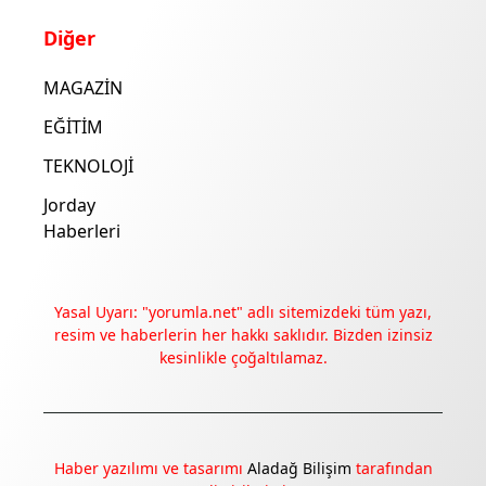
Diğer
MAGAZİN
EĞİTİM
TEKNOLOJİ
Jorday
Haberleri
Yasal Uyarı: "yorumla.net" adlı sitemizdeki tüm yazı,
resim ve haberlerin her hakkı saklıdır. Bizden izinsiz
kesinlikle çoğaltılamaz.
Deneyimini iyileştirmek ve içeriğimizi geliştirmek için çerezler
kullanıyoruz. Zorunlu çerezler her zaman çalışır; diğerleri
yalnızca onayınla.
Haber yazılımı ve tasarımı
Aladağ Bilişim
tarafından