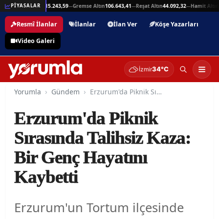
5,94
Beşli Altın
215.243,59
Gremse Altın
106.643,41
Reşat Altın
44.092,32
Hamit Altın
4
PİYASALAR
—
—
—
—
Resmî İlanlar
İlanlar
İlan Ver
Köşe Yazarları
Video Galeri
34°C
İzmir
Yorumla
Gündem
Erzurum'da Piknik Sırasında Talihsiz Kaza: Bir Genç Hayatını Kaybetti
Erzurum'da Piknik
Sırasında Talihsiz Kaza:
Bir Genç Hayatını
Kaybetti
Erzurum'un Tortum ilçesinde