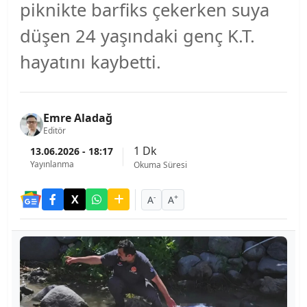
piknikte barfiks çekerken suya
düşen 24 yaşındaki genç K.T.
hayatını kaybetti.
Emre Aladağ
Editör
1 Dk
13.06.2026 - 18:17
Yayınlanma
Okuma Süresi
-
+
A
A