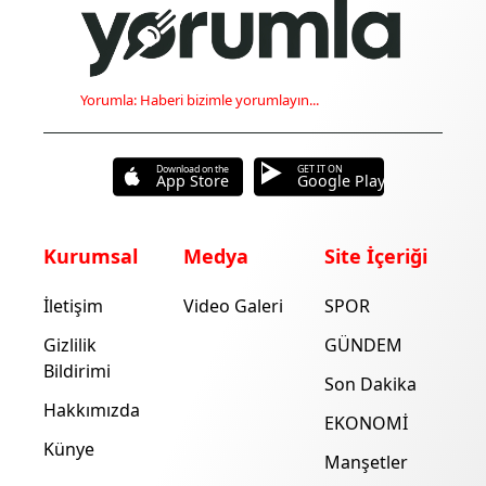
Yorumla: Haberi bizimle yorumlayın...
Download on the
GET IT ON
App Store
Google Play
Kurumsal
Medya
Site İçeriği
İletişim
Video Galeri
SPOR
Gizlilik
GÜNDEM
Bildirimi
Son Dakika
Hakkımızda
EKONOMİ
Künye
Manşetler