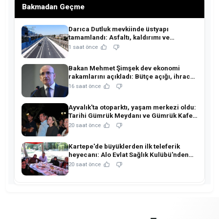
Bakmadan Geçme
Darıca Dutluk mevkiinde üstyapı
tamamlandı: Asfaltı, kaldırımı ve
aydınlatmasıyla yenilendi!
1 saat önce
Bakan Mehmet Şimşek dev ekonomi
rakamlarını açıkladı: Bütçe açığı, ihracat
ve rezervlerde kritik tablo!
16 saat önce
Ayvalık'ta otoparktı, yaşam merkezi oldu:
Tarihi Gümrük Meydanı ve Gümrük Kafe
açıldı!
20 saat önce
Kartepe'de büyüklerden ilk teleferik
heyecanı: Alo Evlat Sağlık Kulübü'nden
anlamlı buluşma!
20 saat önce