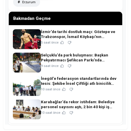
Erzurum
Bakmadan Geçme
İzmir'de tarihi dostluk maçı: Göztepe ve
Trabzonspor, İsmail Köybaşı'nın
jübilesinde buluşuyor!
5 saat önce
Selçuklu'da park buluşması: Başkan
Pekyatırmacı Şefikcan Parkı'nda
hemşehrileriyle buluştu!
9 saat önce
İnegöl'e federasyon standartlarında dev
tesis: Şekibe İnsel Çiftliği atlı binicilik
merkezine dönüşüyor!
10 saat önce
Karabağlar'da rekor istihdam: Belediye
personel sayısını aştı, 2 bin 40 kişi iş
sahibi oldu!
10 saat önce