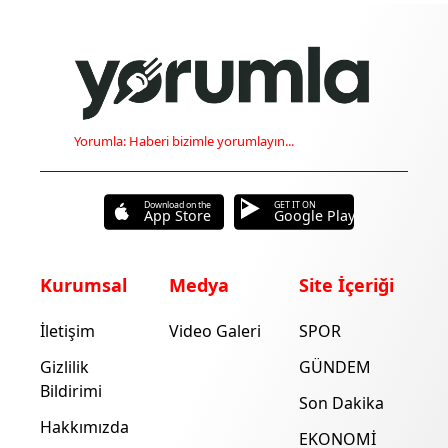
Yorumla: Haberi bizimle yorumlayın...
Download on the
GET IT ON
App Store
Google Play
Kurumsal
Medya
Site İçeriği
İletişim
Video Galeri
SPOR
Gizlilik
GÜNDEM
Bildirimi
Son Dakika
Hakkımızda
EKONOMİ