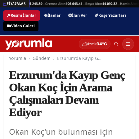
,94
Beşli Altın
215.243,59
Gremse Altın
106.643,41
Reşat Altın
44.092,32
Hamit Altın
44
PİYASALAR
—
—
—
—
Resmî İlanlar
İlanlar
İlan Ver
Köşe Yazarları
Video Galeri
34°C
İzmir
Yorumla
Gündem
Erzurum'da Kayıp Genç Okan Koç İçin Arama Çalışmaları Devam Ediyor
Erzurum'da Kayıp Genç
Okan Koç İçin Arama
Çalışmaları Devam
Ediyor
Okan Koç'un bulunması için