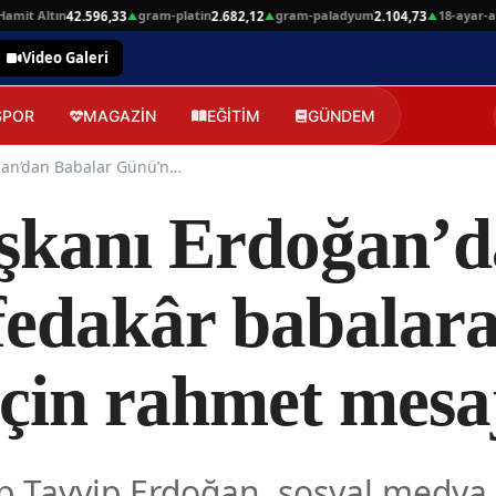
it Altın
gram-platin
gram-paladyum
18-ayar-altin
42.596,33
2.682,12
2.104,73
▲
▲
▲
Video Galeri
SPOR
MAGAZİN
EĞİTİM
GÜNDEM
Cumhurbaşkanı Erdoğan’dan Babalar Günü’nde fedakâr babalara teşekkür ve şehitler için rahmet mesajı
kanı Erdoğan’d
edakâr babalara
 için rahmet mesa
 Tayyip Erdoğan, sosyal medya 