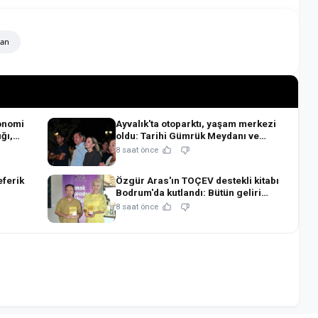
ğan
onomi
Ayvalık'ta otoparktı, yaşam merkezi
ğı,
oldu: Tarihi Gümrük Meydanı ve
blo!
Gümrük Kafe açıldı!
8 saat önce
eferik
Özgür Aras'ın TOÇEV destekli kitabı
Bodrum'da kutlandı: Bütün geliri
çocukların eğitimine!
8 saat önce