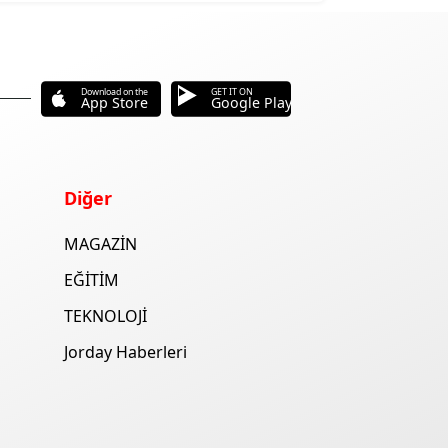
Download on the
GET IT ON
App Store
Google Play
Diğer
MAGAZİN
EĞİTİM
TEKNOLOJİ
Jorday Haberleri