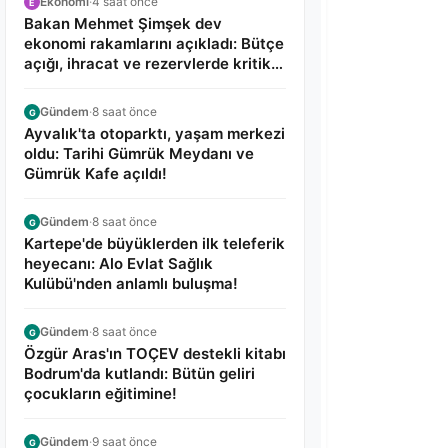
Ekonomi
·
4 saat önce
E
Bakan Mehmet Şimşek dev
ekonomi rakamlarını açıkladı: Bütçe
açığı, ihracat ve rezervlerde kritik
tablo!
Gündem
·
8 saat önce
G
Ayvalık'ta otoparktı, yaşam merkezi
oldu: Tarihi Gümrük Meydanı ve
Gümrük Kafe açıldı!
Gündem
·
8 saat önce
G
Kartepe'de büyüklerden ilk teleferik
heyecanı: Alo Evlat Sağlık
Kulübü'nden anlamlı buluşma!
Gündem
·
8 saat önce
G
Özgür Aras'ın TOÇEV destekli kitabı
Bodrum'da kutlandı: Bütün geliri
çocukların eğitimine!
Gündem
·
9 saat önce
G