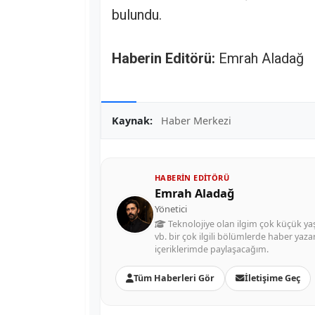
bulundu.
Haberin Editörü:
Emrah Aladağ
Kaynak:
Haber Merkezi
HABERIN EDITÖRÜ
Emrah Aladağ
Yönetici
Teknolojiye olan ilgim çok küçük ya
vb. bir çok ilgili bölümlerde haber yaz
içeriklerimde paylaşacağım.
Tüm Haberleri Gör
İletişime Geç