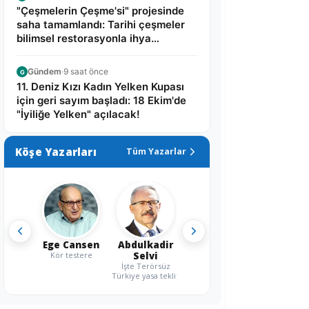
"Çeşmelerin Çeşme'si" projesinde
saha tamamlandı: Tarihi çeşmeler
bilimsel restorasyonla ihya
edilecek!
Gündem
·
9 saat önce
G
11. Deniz Kızı Kadın Yelken Kupası
için geri sayım başladı: 18 Ekim'de
"İyiliğe Yelken" açılacak!
Köşe Yazarları
Tüm Yazarlar
Ege Cansen
Abdulkadir
Kör testere
Selvi
İşte Terörsüz
Türkiye yasa teklifi