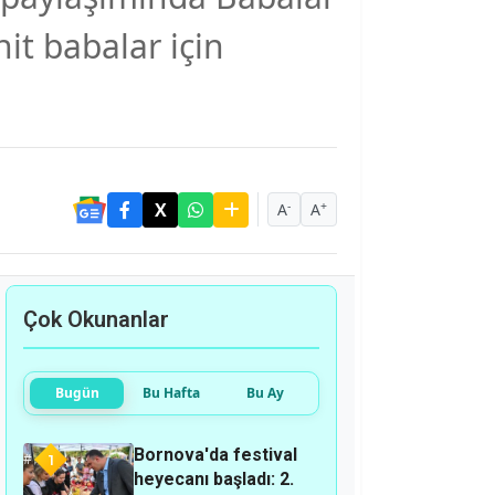
it babalar için
-
+
A
A
Çok Okunanlar
Bugün
Bu Hafta
Bu Ay
Bornova'da festival
1
heyecanı başladı: 2.