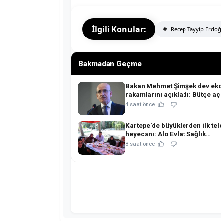
İlgili Konular:
Recep Tayyip Erdo
Bakmadan Geçme
Bakan Mehmet Şimşek dev ek
rakamlarını açıkladı: Bütçe açı
ihracat ve rezervlerde kritik ta
4 saat önce
Kartepe'de büyüklerden ilk tel
heyecanı: Alo Evlat Sağlık
Kulübü'nden anlamlı buluşma!
8 saat önce