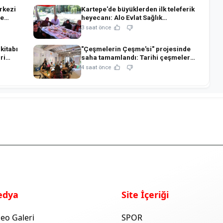
rkezi
Kartepe'de büyüklerden ilk teleferik
ve
heyecanı: Alo Evlat Sağlık
Kulübü'nden anlamlı buluşma!
3 saat önce
kitabı
"Çeşmelerin Çeşme'si" projesinde
ri
saha tamamlandı: Tarihi çeşmeler
bilimsel restorasyonla ihya edilecek!
4 saat önce
edya
Site İçeriği
eo Galeri
SPOR