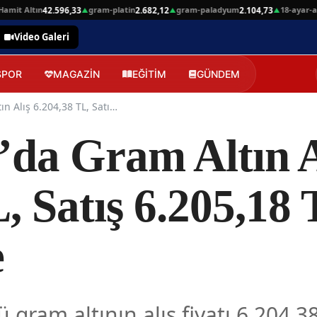
t Altın
gram-platin
gram-paladyum
18-ayar-altin
42.596,33
2.682,12
2.104,73
▲
▲
▲
Video Galeri
SPOR
MAGAZİN
EĞİTİM
GÜNDEM
21 Haziran’da Gram Altın Alış 6.204,38 TL, Satış 6.205,18 TL Seviyesinde
’da Gram Altın A
, Satış 6.205,18
e
gram altının alış fiyatı 6.204,38 