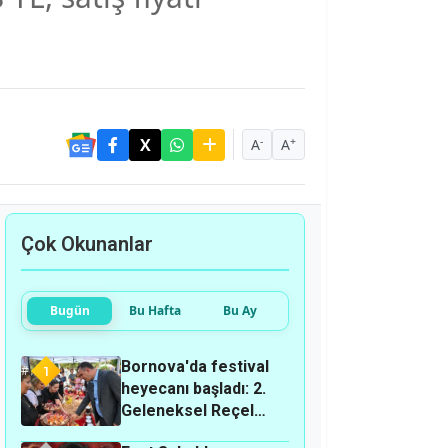
-
+
A
A
Çok Okunanlar
Bugün
Bu Hafta
Bu Ay
Bornova'da festival
1
heyecanı başladı: 2.
Geleneksel Reçel
Festivali ne zaman,