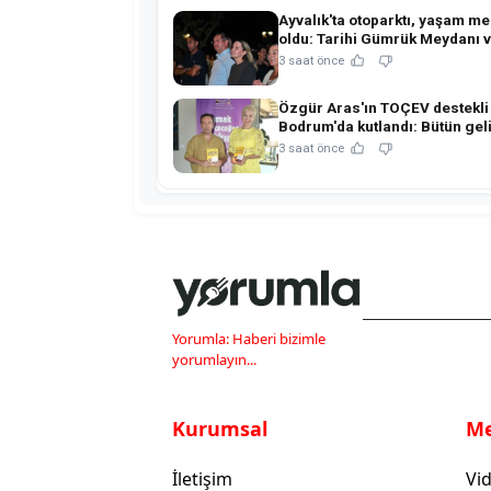
Ayvalık'ta otoparktı, yaşam me
oldu: Tarihi Gümrük Meydanı 
Gümrük Kafe açıldı!
3 saat önce
Özgür Aras'ın TOÇEV destekli 
Bodrum'da kutlandı: Bütün geli
çocukların eğitimine!
3 saat önce
Yorumla: Haberi bizimle
yorumlayın...
Kurumsal
M
İletişim
Vid