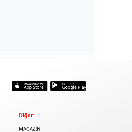
Download on the
GET IT ON
App Store
Google Play
Diğer
MAGAZİN