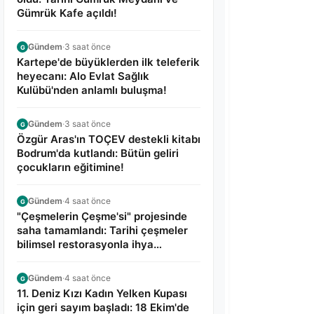
Gümrük Kafe açıldı!
Gündem
·
3 saat önce
G
Kartepe'de büyüklerden ilk teleferik
heyecanı: Alo Evlat Sağlık
Kulübü'nden anlamlı buluşma!
Gündem
·
3 saat önce
G
Özgür Aras'ın TOÇEV destekli kitabı
Bodrum'da kutlandı: Bütün geliri
çocukların eğitimine!
Gündem
·
4 saat önce
G
"Çeşmelerin Çeşme'si" projesinde
saha tamamlandı: Tarihi çeşmeler
bilimsel restorasyonla ihya
edilecek!
Gündem
·
4 saat önce
G
11. Deniz Kızı Kadın Yelken Kupası
için geri sayım başladı: 18 Ekim'de