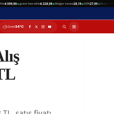
gram-has-altin
Bulgar Levası
AZN
Gram Altın
4.599,90
6.328,98
28,19
27,99
6.
▲
▲
▲
▲
34°C
İzmir
lış
 TL
TL, satış fiyatı