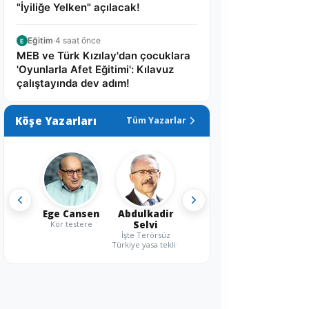
"İyiliğe Yelken" açılacak!
Eğitim
·
4 saat önce
E
MEB ve Türk Kızılay'dan çocuklara
'Oyunlarla Afet Eğitimi': Kılavuz
çalıştayında dev adım!
Köşe Yazarları
Tüm Yazarlar
Ege Cansen
Abdulkadir
Kör testere
Selvi
İşte Terörsüz
Türkiye yasa teklifi