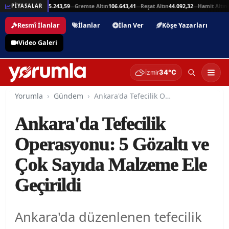
,94
Beşli Altın
215.243,59
Gremse Altın
106.643,41
Reşat Altın
44.092,32
Hamit Altın
44
PİYASALAR
—
—
—
—
Resmî İlanlar
İlanlar
İlan Ver
Köşe Yazarları
Video Galeri
34°C
İzmir
Yorumla
Gündem
Ankara'da Tefecilik Operasyonu: 5 Gözaltı ve Çok Sayıda Malzeme Ele Geçirildi
Ankara'da Tefecilik
Operasyonu: 5 Gözaltı ve
Çok Sayıda Malzeme Ele
Geçirildi
Ankara'da düzenlenen tefecilik