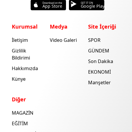
Download on the
GET IT ON
App Store
Google Play
Kurumsal
Medya
Site İçeriği
İletişim
Video Galeri
SPOR
Gizlilik
GÜNDEM
Bildirimi
Son Dakika
Hakkımızda
EKONOMİ
Künye
Manşetler
Diğer
MAGAZİN
EĞİTİM