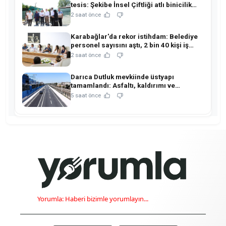
tesis: Şekibe İnsel Çiftliği atlı binicilik
merkezine dönüşüyor!
2 saat önce
Karabağlar'da rekor istihdam: Belediye
personel sayısını aştı, 2 bin 40 kişi iş
sahibi oldu!
2 saat önce
Darıca Dutluk mevkiinde üstyapı
tamamlandı: Asfaltı, kaldırımı ve
aydınlatmasıyla yenilendi!
5 saat önce
Yorumla: Haberi bizimle yorumlayın...