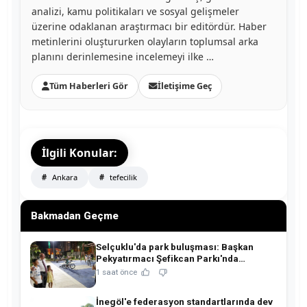
analizi, kamu politikaları ve sosyal gelişmeler
üzerine odaklanan araştırmacı bir editördür. Haber
metinlerini oluştururken olayların toplumsal arka
planını derinlemesine incelemeyi ilke …
Tüm Haberleri Gör
İletişime Geç
İlgili Konular:
Ankara
tefecilik
Bakmadan Geçme
Selçuklu'da park buluşması: Başkan
Pekyatırmacı Şefikcan Parkı'nda
hemşehrileriyle buluştu!
1 saat önce
İnegöl'e federasyon standartlarında dev