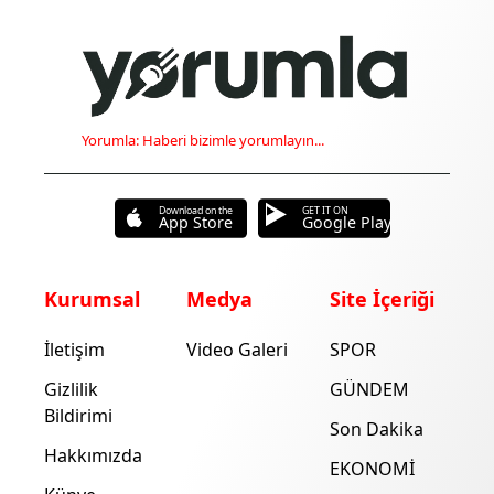
Yorumla: Haberi bizimle yorumlayın...
Download on the
GET IT ON
App Store
Google Play
Kurumsal
Medya
Site İçeriği
İletişim
Video Galeri
SPOR
Gizlilik
GÜNDEM
Bildirimi
Son Dakika
Hakkımızda
EKONOMİ