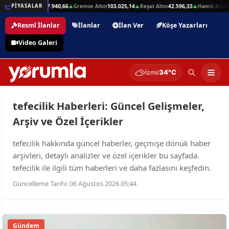
,01
Beşli Altın
207.940,66
Gremse Altın
103.025,14
Reşat Altın
42.596,33
Hamit Altın
4
PİYASALAR
▲
▲
▲
▲
Resmî İlanlar
İlanlar
İlan Ver
Köşe Yazarları
Video Galeri
34°C
İzmir
tefecilik Haberleri: Güncel Gelişmeler,
Arşiv ve Özel İçerikler
tefecilik hakkında güncel haberler, geçmişe dönük haber
arşivleri, detaylı analizler ve özel içerikler bu sayfada.
tefecilik ile ilgili tüm haberleri ve daha fazlasını keşfedin.
Güncelleme Tarihi: 06 Ağustos 2026 05:44
Gündem