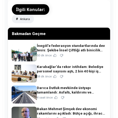
İlgili Konular:
Ankara
Bakmadan Geçme
İnegöl'e federasyon standartlarında dev
tesis: Şekibe İnsel Çiftliği atlı binicilik
merkezine dönüşüyor!
50 dk önce
Karabağlar'da rekor istihdam: Belediye
personel sayısını aştı, 2 bin 40 kişi iş
sahibi oldu!
58 dk önce
Darıca Dutluk mevkiinde üstyapı
tamamlandı: Asfaltı, kaldırımı ve
aydınlatmasıyla yenilendi!
4 saat önce
Bakan Mehmet Şimşek dev ekonomi
rakamlarını açıkladı: Bütçe açığı, ihracat
ve rezervlerde kritik tablo!