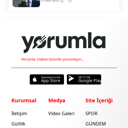
19 saat önce
Yorumla: Haberi bizimle yorumlayın...
Download on the
GET IT ON
App Store
Google Play
Kurumsal
Medya
Site İçeriği
İletişim
Video Galeri
SPOR
Gizlilik
GÜNDEM