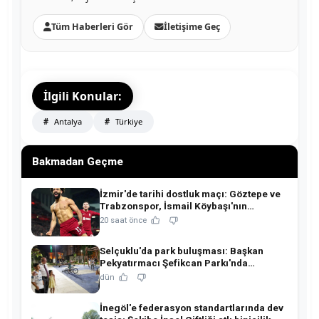
Tüm Haberleri Gör
İletişime Geç
İlgili Konular:
Antalya
Türkiye
Bakmadan Geçme
İzmir'de tarihi dostluk maçı: Göztepe ve
Trabzonspor, İsmail Köybaşı'nın
jübilesinde buluşuyor!
20 saat önce
Selçuklu'da park buluşması: Başkan
Pekyatırmacı Şefikcan Parkı'nda
hemşehrileriyle buluştu!
dün
İnegöl'e federasyon standartlarında dev