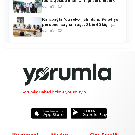
tesis: Şekibe İnsel Çiftliği atlı binicilik
merkezine dönüşüyor!
dün
Karabağlar'da rekor istihdam: Belediye
personel sayısını aştı, 2 bin 40 kişi iş
sahibi oldu!
dün
Yorumla: Haberi bizimle yorumlayın...
Download on the
GET IT ON
App Store
Google Play