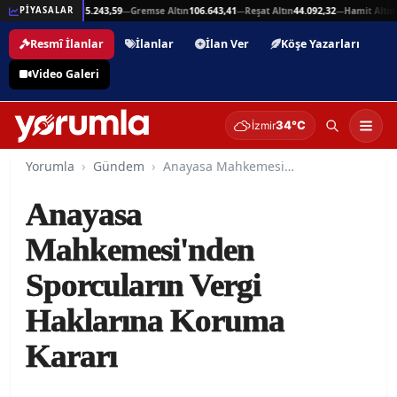
,94
Beşli Altın
215.243,59
Gremse Altın
106.643,41
Reşat Altın
44.092,32
Hamit Altın
4
PİYASALAR
—
—
—
—
Resmî İlanlar
İlanlar
İlan Ver
Köşe Yazarları
Video Galeri
34°C
İzmir
Yorumla
Gündem
Anayasa Mahkemesi'nden Sporcuların Vergi Haklarına Koruma Kararı
Anayasa
Mahkemesi'nden
Sporcuların Vergi
Haklarına Koruma
Kararı