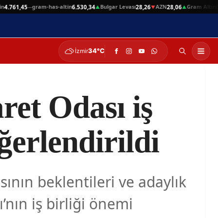
gram-has-altin
Bulgar Levası
AZN
Gram Altın
761,45
6.530,34
28,26
28,06
6.56
—
▲
▼
▲
34°C
İzmir
ret Odası iş
ğerlendirildi
sının beklentileri ve adaylık
’nın iş birliği önemi