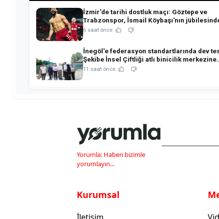
İzmir'de tarihi dostluk maçı: Göztepe ve
Trabzonspor, İsmail Köybaşı'nın jübilesind
buluşuyor!
6 saat önce
İnegöl'e federasyon standartlarında dev tes
Şekibe İnsel Çiftliği atlı binicilik merkezine
dönüşüyor!
11 saat önce
Yorumla: Haberi bizimle
yorumlayın...
Kurumsal
M
İletişim
Vid