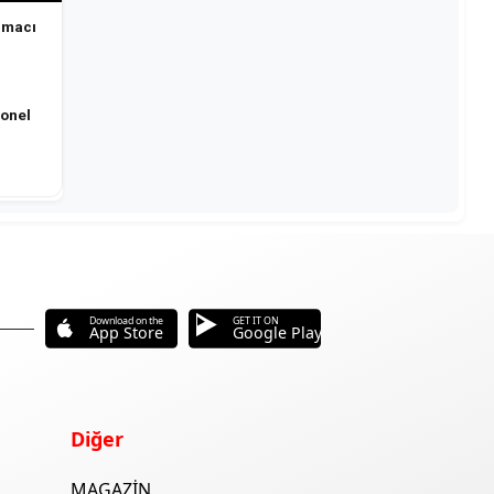
rmacı
sonel
Download on the
GET IT ON
App Store
Google Play
Diğer
MAGAZİN