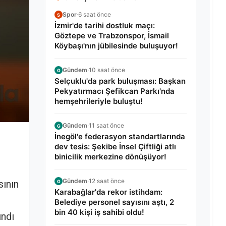
Spor
·
6 saat önce
S
İzmir'de tarihi dostluk maçı:
Göztepe ve Trabzonspor, İsmail
Köybaşı'nın jübilesinde buluşuyor!
Gündem
·
10 saat önce
G
Selçuklu'da park buluşması: Başkan
Pekyatırmacı Şefikcan Parkı'nda
hemşehrileriyle buluştu!
Gündem
·
11 saat önce
G
İnegöl'e federasyon standartlarında
dev tesis: Şekibe İnsel Çiftliği atlı
binicilik merkezine dönüşüyor!
Gündem
·
12 saat önce
sının
G
Karabağlar'da rekor istihdam:
Belediye personel sayısını aştı, 2
bin 40 kişi iş sahibi oldu!
ındı