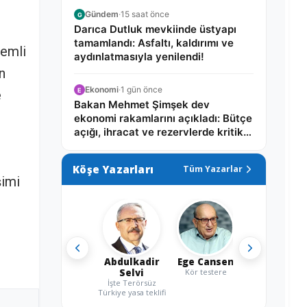
Gündem
·
15 saat önce
G
Darıca Dutluk mevkiinde üstyapı
tamamlandı: Asfaltı, kaldırımı ve
nemli
aydınlatmasıyla yenilendi!
n
Ekonomi
·
1 gün önce
E
e
Bakan Mehmet Şimşek dev
ekonomi rakamlarını açıkladı: Bütçe
açığı, ihracat ve rezervlerde kritik
tablo!
Köşe Yazarları
Tüm Yazarlar
şimi
Abdulkadir
Ege Cansen
Selvi
Kör testere
İşte Terörsüz
Türkiye yasa teklifi