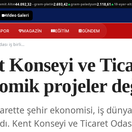
 Altın
gram-platin
gram-paladyum
18-ayar-altin
44.092,32
2.693,42
2.118,61
4.
—
▲
▲
Video Galeri
SPOR
MAGAZİN
EĞİTİM
GÜNDEM
Elazığ’da Kent Konseyi ve Ticaret Odası iş birliği ile ekonomik projeler değerlendirildi
 Konseyi ve Tica
nomik projeler de
yarette şehir ekonomisi, iş dünya
dı. Kent Konseyi ve Ticaret Odası