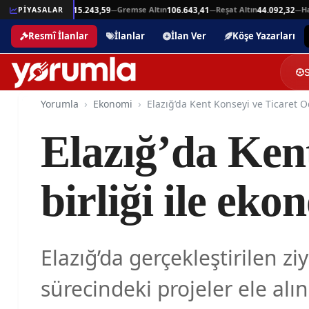
Beşli Altın
Gremse Altın
Reşat Altın
Hamit
,94
PİYASALAR
215.243,59
106.643,41
44.092,32
—
—
—
—
Resmî İlanlar
İlanlar
İlan Ver
Köşe Yazarları
Yorumla
Ekonomi
Elazığ’da Kent
birliği ile eko
Elazığ’da gerçekleştirilen zi
sürecindeki projeler ele alın