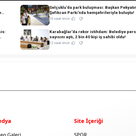
Selçuklu'da park buluşması: Başkan Pekyatı
e
Şefikcan Parkı'nda hemşehrileriyle buluştu!
10 saat önce
is:
Karabağlar'da rekor istihdam: Belediye per
sayısını aştı, 2 bin 40 kişi iş sahibi oldu!
12 saat önce
edya
Site İçeriği
eo Galeri
SPOR