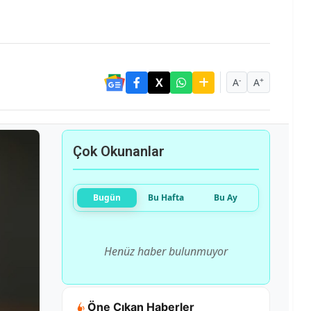
-
+
A
A
Çok Okunanlar
Bugün
Bu Hafta
Bu Ay
Henüz haber bulunmuyor
Öne Çıkan Haberler