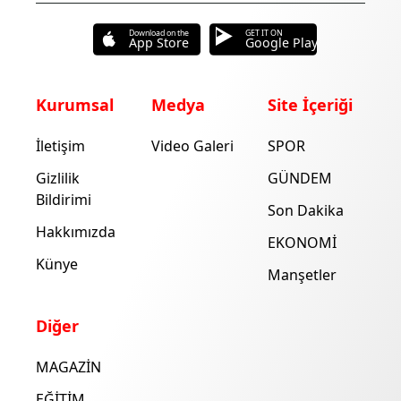
Download on the
GET IT ON
App Store
Google Play
Kurumsal
Medya
Site İçeriği
İletişim
Video Galeri
SPOR
Gizlilik
GÜNDEM
Bildirimi
Son Dakika
Hakkımızda
EKONOMİ
Künye
Manşetler
Diğer
MAGAZİN
EĞİTİM