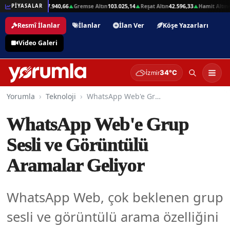
01
Beşli Altın
207.940,66
Gremse Altın
103.025,14
Reşat Altın
42.596,33
Hamit Altın
42
PİYASALAR
▲
▲
▲
▲
Resmî İlanlar
İlanlar
İlan Ver
Köşe Yazarları
Video Galeri
34°C
İzmir
Yorumla
Teknoloji
WhatsApp Web'e Grup Sesli ve Görüntülü Aramalar Geliyor
WhatsApp Web'e Grup
Sesli ve Görüntülü
Aramalar Geliyor
WhatsApp Web, çok beklenen grup
sesli ve görüntülü arama özelliğini