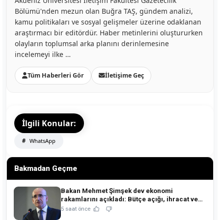
Akdeniz Üniversitesi İletişim Fakültesi Gazetecilik
Bölümü'nden mezun olan Buğra TAŞ, gündem analizi,
kamu politikaları ve sosyal gelişmeler üzerine odaklanan
araştırmacı bir editördür. Haber metinlerini oluştururken
olayların toplumsal arka planını derinlemesine
incelemeyi ilke …
Tüm Haberleri Gör
İletişime Geç
İlgili Konular:
WhatsApp
Bakmadan Geçme
Bakan Mehmet Şimşek dev ekonomi
rakamlarını açıkladı: Bütçe açığı, ihracat ve
rezervlerde kritik tablo!
5 saat önce