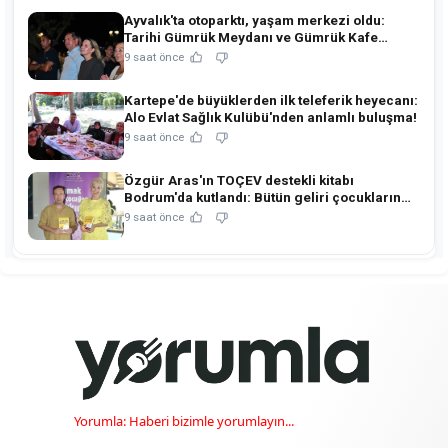
Ayvalık'ta otoparktı, yaşam merkezi oldu:
Tarihi Gümrük Meydanı ve Gümrük Kafe
açıldı!
9 saat önce
Kartepe'de büyüklerden ilk teleferik heyecanı:
Alo Evlat Sağlık Kulübü'nden anlamlı buluşma!
9 saat önce
Özgür Aras'ın TOÇEV destekli kitabı
Bodrum'da kutlandı: Bütün geliri çocukların
eğitimine!
9 saat önce
Yorumla: Haberi bizimle yorumlayın...