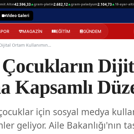
tın
gram-platin
gram-paladyum
18-ayar-altin
42.596,33
2.682,12
2.104,73
4.59
▲
▲
▲
Video Galeri
SPOR
MAGAZİN
EĞİTİM
GÜNDEM
Türkiye'de Çocukların Dijital Ortam Kullanımına Kapsamlı Düzenleme
 Çocukların Diji
na Kapsamlı Düz
 çocuklar için sosyal medya kull
r geliyor. Aile Bakanlığı'nın tas