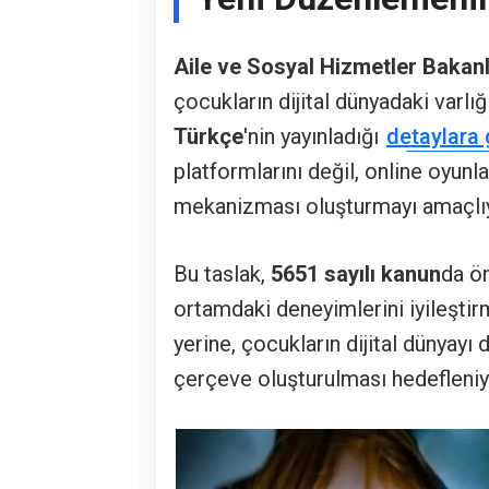
Aile ve Sosyal Hizmetler Bakanl
çocukların dijital dünyadaki varlı
Türkçe
'nin yayınladığı
detaylara
platformlarını değil, online oyunl
mekanizması oluşturmayı amaçlı
Bu taslak,
5651 sayılı kanun
da ön
ortamdaki deneyimlerini iyileşti
yerine, çocukların dijital dünyayı d
çerçeve oluşturulması hedefleniy