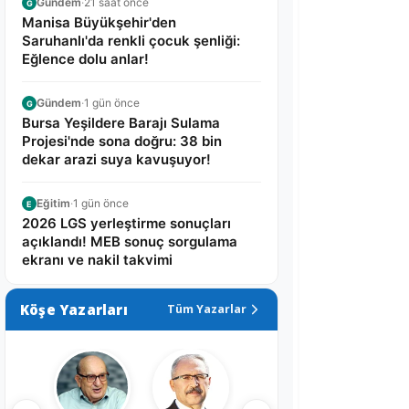
Gündem
·
21 saat önce
G
Manisa Büyükşehir'den
Saruhanlı'da renkli çocuk şenliği:
Eğlence dolu anlar!
Gündem
·
1 gün önce
G
Bursa Yeşildere Barajı Sulama
Projesi'nde sona doğru: 38 bin
dekar arazi suya kavuşuyor!
Eğitim
·
1 gün önce
E
2026 LGS yerleştirme sonuçları
açıklandı! MEB sonuç sorgulama
ekranı ve nakil takvimi
Köşe Yazarları
Tüm Yazarlar