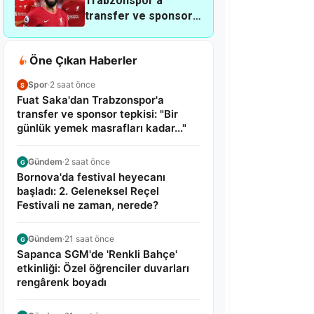
Trabzonspor'a
transfer ve sponsor
tepkisi: "Bir günlük
yemek masrafları
Öne Çıkan Haberler
kadar..."
Spor
·
2 saat önce
S
Fuat Saka'dan Trabzonspor'a
transfer ve sponsor tepkisi: "Bir
günlük yemek masrafları kadar..."
Gündem
·
2 saat önce
G
Bornova'da festival heyecanı
başladı: 2. Geleneksel Reçel
Festivali ne zaman, nerede?
Gündem
·
21 saat önce
G
Sapanca SGM'de 'Renkli Bahçe'
etkinliği: Özel öğrenciler duvarları
rengârenk boyadı