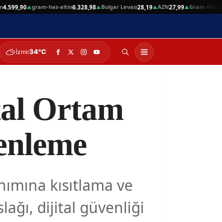
gram-has-altin
Bulgar Levası
AZN
Gram Altın
9,90
6.328,98
28,19
27,99
6.360,
▲
▲
▲
▲
34°C
İzmir
tal Ortam
enleme
anımına kısıtlama ve
lağı, dijital güvenliği