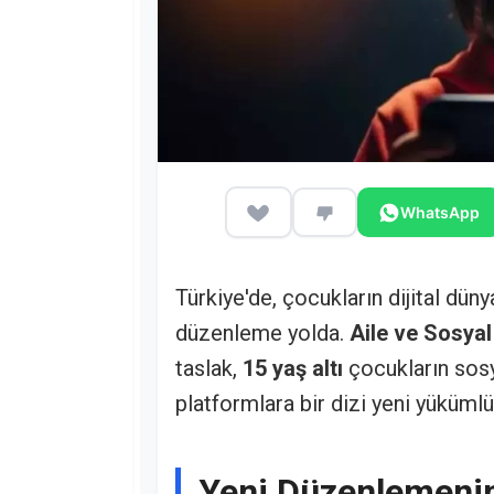
WhatsApp
Türkiye'de, çocukların dijital dün
düzenleme yolda.
Aile ve Sosyal
taslak,
15 yaş altı
çocukların sosy
platformlara bir dizi yeni yüküml
Yeni Düzenlemenin