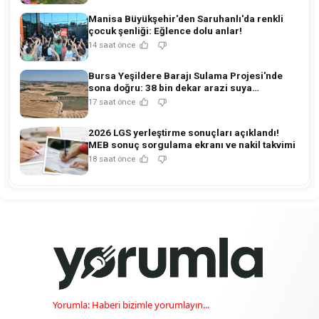
Manisa Büyükşehir'den Saruhanlı'da renkli
çocuk şenliği: Eğlence dolu anlar!
14 saat önce
Bursa Yeşildere Barajı Sulama Projesi'nde
sona doğru: 38 bin dekar arazi suya
kavuşuyor!
17 saat önce
2026 LGS yerleştirme sonuçları açıklandı!
MEB sonuç sorgulama ekranı ve nakil takvimi
18 saat önce
Yorumla: Haberi bizimle yorumlayın...