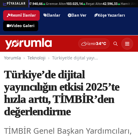
,01
Beşli Altın
207.940,66
Gremse Altın
103.025,14
Reşat Altın
42.596,33
Hamit Altın
4
PİYASALAR
▲
▲
▲
▲
Resmî İlanlar
İlanlar
İlan Ver
Köşe Yazarları
Video Galeri
34°C
İzmir
Yorumla
Teknoloji
Türkiye’de dijital yayıncılığın etkisi 2025’te hızla arttı, TİMBİR’den değerlendirme
Türkiye’de dijital
yayıncılığın etkisi 2025’te
hızla arttı, TİMBİR’den
değerlendirme
TİMBİR Genel Başkan Yardımcıları,