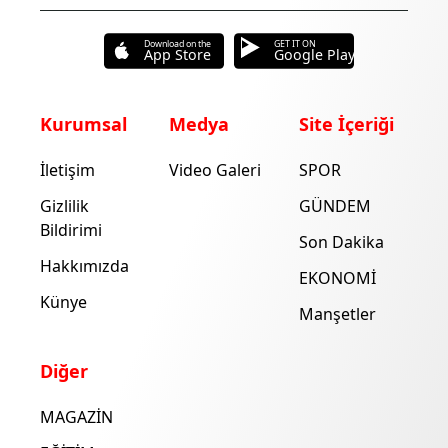
Download on the
GET IT ON
App Store
Google Play
Kurumsal
Medya
Site İçeriği
İletişim
Video Galeri
SPOR
Gizlilik
GÜNDEM
Bildirimi
Son Dakika
Hakkımızda
EKONOMİ
Künye
Manşetler
Diğer
MAGAZİN