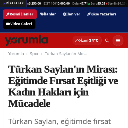
n
64,25
Gram Altın
3.250,00
BIST 100
10.000,00
Dolar
47,71
Euro
55,03
Sterlin
64,25
G
PİYASALAR
▲
—
—
▲
▼
▲
Resmî İlanlar
İlanlar
İlan Ver
Köşe Yazarları
Video Galeri
34°C
İzmir
Yorumla
Spor
Türkan Saylan'ın Mirası: Eğitimde Fırsat Eşitliği ve Kadın Hakları için Mücadele
Türkan Saylan'ın Mirası:
Eğitimde Fırsat Eşitliği ve
Kadın Hakları için
Mücadele
Türkan Saylan, eğitimde fırsat