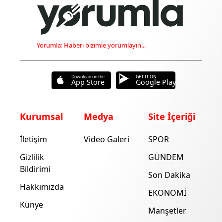
Yorumla: Haberi bizimle yorumlayın...
Download on the
GET IT ON
App Store
Google Play
Kurumsal
Medya
Site İçeriği
İletişim
Video Galeri
SPOR
Gizlilik
GÜNDEM
Bildirimi
Son Dakika
Hakkımızda
EKONOMİ
Künye
Manşetler