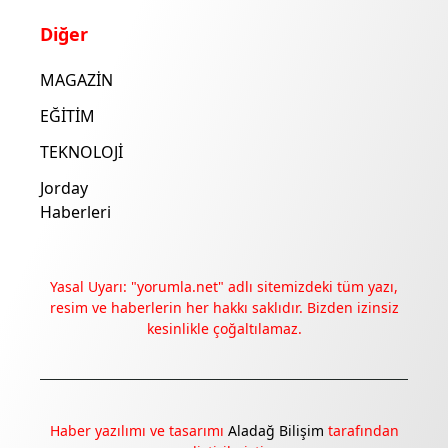
Diğer
MAGAZİN
EĞİTİM
TEKNOLOJİ
Jorday
Haberleri
Yasal Uyarı: "yorumla.net" adlı sitemizdeki tüm yazı,
resim ve haberlerin her hakkı saklıdır. Bizden izinsiz
kesinlikle çoğaltılamaz.
Deneyimini iyileştirmek ve içeriğimizi geliştirmek için çerezler
kullanıyoruz. Zorunlu çerezler her zaman çalışır; diğerleri
yalnızca onayınla.
Haber yazılımı ve tasarımı
Aladağ Bilişim
tarafından