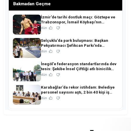
Bakmadan Geçme
İzmir'de tarihi dostluk maçı: Göztepe ve
Trabzonspor, İsmail Köybaşı'nın
jübilesinde buluşuyor!
dün
Selçuklu'da park buluşması: Başkan
Pekyatırmacı Şefikcan Parkı'nda
hemşehrileriyle buluştu!
dün
İnegöl'e federasyon standartlarında dev
tesis: Şekibe İnsel Çiftliği atlı binicilik
merkezine dönüşüyor!
dün
Karabağlar'da rekor istihdam: Belediye
personel sayısını aştı, 2 bin 40 kişi iş
sahibi oldu!
dün