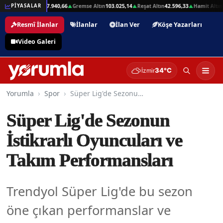
01
Beşli Altın
207.940,66
Gremse Altın
103.025,14
Reşat Altın
42.596,33
Hamit Altın
42
PİYASALAR
▲
▲
▲
▲
Resmî İlanlar
İlanlar
İlan Ver
Köşe Yazarları
Video Galeri
34°C
İzmir
Yorumla
Spor
Süper Lig'de Sezonun İstikrarlı Oyuncuları ve Takım Performansları
Süper Lig'de Sezonun
İstikrarlı Oyuncuları ve
Takım Performansları
Trendyol Süper Lig'de bu sezon
öne çıkan performanslar ve