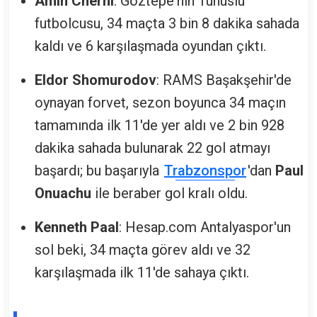
Amin Cherni
: Göztepe'nin Tunuslu
futbolcusu, 34 maçta 3 bin 8 dakika sahada
kaldı ve 6 karşılaşmada oyundan çıktı.
Eldor Shomurodov
: RAMS Başakşehir'de
oynayan forvet, sezon boyunca 34 maçın
tamamında ilk 11'de yer aldı ve 2 bin 928
dakika sahada bulunarak 22 gol atmayı
başardı; bu başarıyla
Trabzonspor
'dan
Paul
Onuachu
ile beraber gol kralı oldu.
Kenneth Paal
: Hesap.com Antalyaspor'un
sol beki, 34 maçta görev aldı ve 32
karşılaşmada ilk 11'de sahaya çıktı.