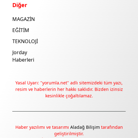
Diğer
MAGAZİN
EĞİTİM
TEKNOLOJİ
Jorday
Haberleri
Yasal Uyarı: "yorumla.net" adlı sitemizdeki tüm yazı,
resim ve haberlerin her hakkı saklıdır. Bizden izinsiz
kesinlikle çoğaltılamaz.
Deneyimini iyileştirmek ve içeriğimizi geliştirmek için çerezler
kullanıyoruz. Zorunlu çerezler her zaman çalışır; diğerleri
yalnızca onayınla.
Haber yazılımı ve tasarımı
Aladağ Bilişim
tarafından
geliştirilmiştir.
Tümünü reddet
Tercihleri yönet