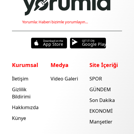
Yorumla: Haberi bizimle yorumlayın...
Download on the
GET IT ON
App Store
Google Play
Kurumsal
Medya
Site İçeriği
İletişim
Video Galeri
SPOR
Gizlilik
GÜNDEM
Bildirimi
Son Dakika
Hakkımızda
EKONOMİ
Künye
Manşetler