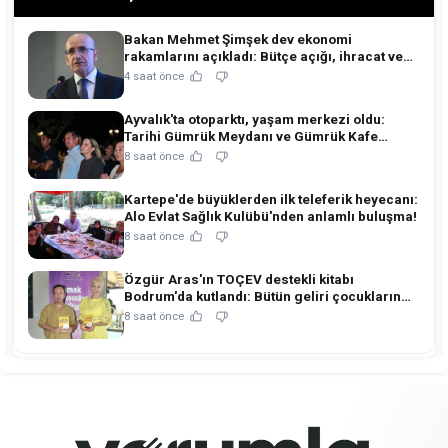
Bakan Mehmet Şimşek dev ekonomi
rakamlarını açıkladı: Bütçe açığı, ihracat ve
rezervlerde kritik tablo!
4 saat önce
Ayvalık'ta otoparktı, yaşam merkezi oldu:
Tarihi Gümrük Meydanı ve Gümrük Kafe
açıldı!
8 saat önce
Kartepe'de büyüklerden ilk teleferik heyecanı:
Alo Evlat Sağlık Kulübü'nden anlamlı buluşma!
8 saat önce
Özgür Aras'ın TOÇEV destekli kitabı
Bodrum'da kutlandı: Bütün geliri çocukların
eğitimine!
8 saat önce