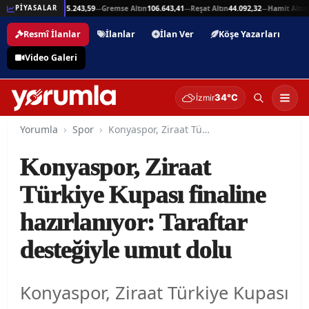
,94
Beşli Altın
215.243,59
Gremse Altın
106.643,41
Reşat Altın
44.092,32
Hamit Altın
44
PİYASALAR
—
—
—
—
Resmî İlanlar
İlanlar
İlan Ver
Köşe Yazarları
Video Galeri
34°C
İzmir
Yorumla
Spor
Konyaspor, Ziraat Türkiye Kupası finaline hazırlanıyor: Taraftar desteğiyle umut dolu
Konyaspor, Ziraat
Türkiye Kupası finaline
hazırlanıyor: Taraftar
desteğiyle umut dolu
Konyaspor, Ziraat Türkiye Kupası