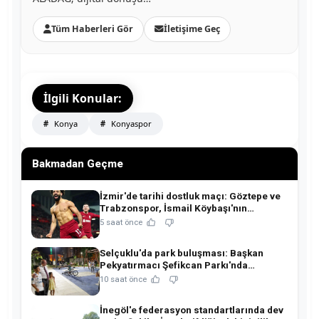
Tüm Haberleri Gör
İletişime Geç
İlgili Konular:
Konya
Konyaspor
Bakmadan Geçme
İzmir'de tarihi dostluk maçı: Göztepe ve
Trabzonspor, İsmail Köybaşı'nın
jübilesinde buluşuyor!
5 saat önce
Selçuklu'da park buluşması: Başkan
Pekyatırmacı Şefikcan Parkı'nda
hemşehrileriyle buluştu!
10 saat önce
İnegöl'e federasyon standartlarında dev