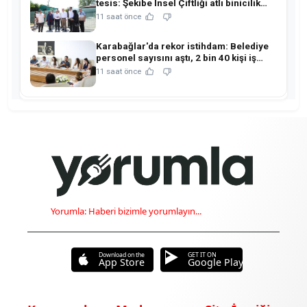
tesis: Şekibe İnsel Çiftliği atlı binicilik
merkezine dönüşüyor!
11 saat önce
Karabağlar'da rekor istihdam: Belediye
personel sayısını aştı, 2 bin 40 kişi iş
sahibi oldu!
11 saat önce
Yorumla: Haberi bizimle yorumlayın...
Download on the
GET IT ON
App Store
Google Play