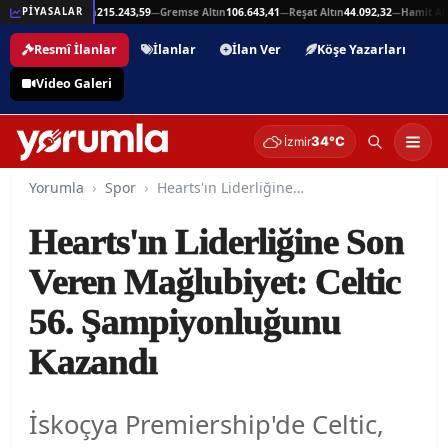
925,94
Beşli Altın
215.243,59
Gremse Altın
106.643,41
Reşat Altın
44.092,32
Hamit Altı
PİYASALAR
—
—
—
—
Resmî İlanlar
İlanlar
İlan Ver
Köşe Yazarları
Video Galeri
34°C
İzmir
Yorumla
Spor
Hearts'ın Liderliğine Son Veren Mağlubiyet: Celtic 56. Şampiyonluğunu Kazandı
Hearts'ın Liderliğine Son
Veren Mağlubiyet: Celtic
56. Şampiyonluğunu
Kazandı
İskoçya Premiership'de Celtic,