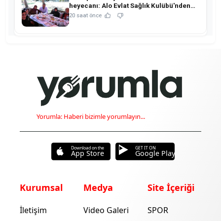
heyecanı: Alo Evlat Sağlık Kulübü'nden
anlamlı buluşma!
20 saat önce
Yorumla: Haberi bizimle yorumlayın...
Download on the
GET IT ON
App Store
Google Play
Kurumsal
Medya
Site İçeriği
İletişim
Video Galeri
SPOR