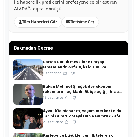
ile habercilik pratiklerini profesyonelce birleştiren
ALADAĞ; dijital dönüşü…
Tüm Haberleri Gör
İletişime Geç
Bakmadan Geçme
Darıca Dutluk mevkiinde üstyapı
tamamlandı: Asfaltı, kaldırımı ve
aydınlatmasıyla yenilendi!
1 saat önce
Bakan Mehmet Şimşek dev ekonomi
rakamlarını açıkladı: Bütçe açığı, ihracat
ve rezervlerde kritik tablo!
16 saat önce
Ayvalık'ta otoparktı, yaşam merkezi oldu:
Tarihi Gümrük Meydanı ve Gümrük Kafe
açıldı!
20 saat önce
Kartepe'de büyüklerden ilk teleferik