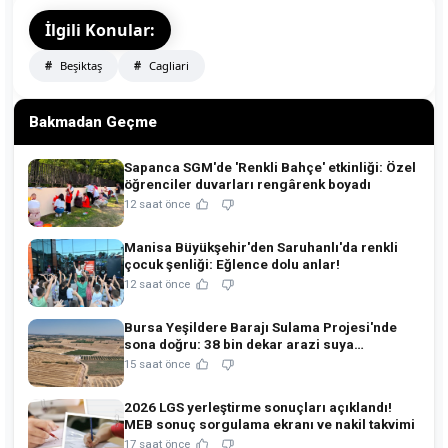
İlgili Konular:
Beşiktaş
Cagliari
Bakmadan Geçme
Sapanca SGM'de 'Renkli Bahçe' etkinliği: Özel
öğrenciler duvarları rengârenk boyadı
12 saat önce
Manisa Büyükşehir'den Saruhanlı'da renkli
çocuk şenliği: Eğlence dolu anlar!
12 saat önce
Bursa Yeşildere Barajı Sulama Projesi'nde
sona doğru: 38 bin dekar arazi suya
kavuşuyor!
15 saat önce
2026 LGS yerleştirme sonuçları açıklandı!
MEB sonuç sorgulama ekranı ve nakil takvimi
17 saat önce