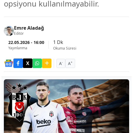
opsiyonu kullanılmayabilir.
Emre Aladağ
Editör
1 Dk
22.05.2026 - 16:00
Yayınlanma
Okuma Süresi
-
+
A
A