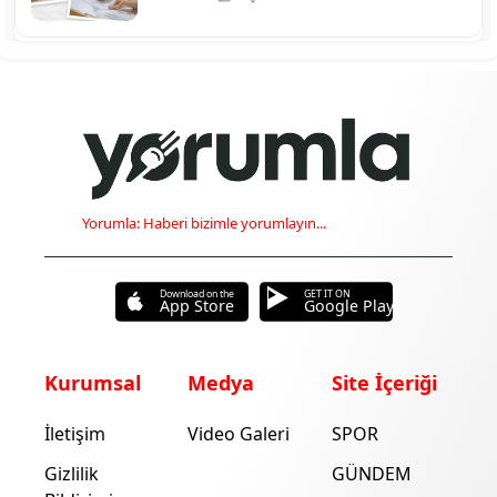
Yorumla: Haberi bizimle yorumlayın...
Download on the
GET IT ON
App Store
Google Play
Kurumsal
Medya
Site İçeriği
İletişim
Video Galeri
SPOR
Gizlilik
GÜNDEM