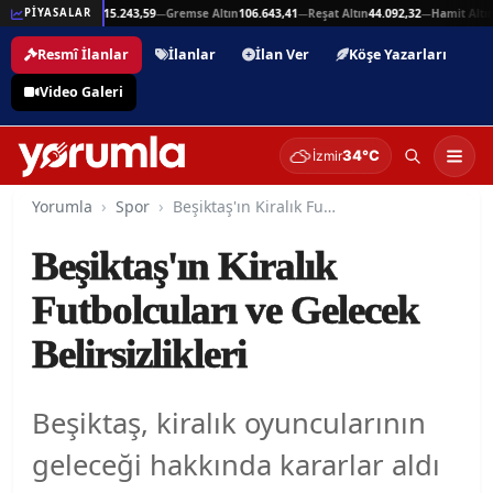
5,94
Beşli Altın
215.243,59
Gremse Altın
106.643,41
Reşat Altın
44.092,32
Hamit Altın
4
PİYASALAR
—
—
—
—
Resmî İlanlar
İlanlar
İlan Ver
Köşe Yazarları
Video Galeri
34°C
İzmir
Yorumla
Spor
Beşiktaş'ın Kiralık Futbolcuları ve Gelecek Belirsizlikleri
Beşiktaş'ın Kiralık
Futbolcuları ve Gelecek
Belirsizlikleri
Beşiktaş, kiralık oyuncularının
geleceği hakkında kararlar aldı