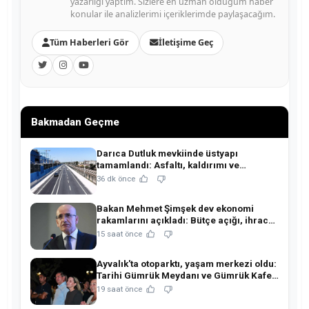
yazarlığı yaptım. Sizlere en uzman olduğum haber
konular ile analizlerimi içeriklerimde paylaşacağım.
Tüm Haberleri Gör
İletişime Geç
Bakmadan Geçme
Darıca Dutluk mevkiinde üstyapı
tamamlandı: Asfaltı, kaldırımı ve
aydınlatmasıyla yenilendi!
36 dk önce
Bakan Mehmet Şimşek dev ekonomi
rakamlarını açıkladı: Bütçe açığı, ihracat
ve rezervlerde kritik tablo!
15 saat önce
Ayvalık'ta otoparktı, yaşam merkezi oldu:
Tarihi Gümrük Meydanı ve Gümrük Kafe
açıldı!
19 saat önce