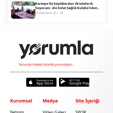
Kartepe'de büyüklerden ilk teleferik
heyecanı: Alo Evlat Sağlık Kulübü'nden
anlamlı buluşma!
19 saat önce
Yorumla: Haberi bizimle yorumlayın...
Download on the
GET IT ON
App Store
Google Play
Kurumsal
Medya
Site İçeriği
İletişim
Video Galeri
SPOR