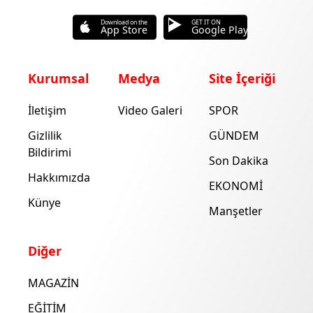
Download on the
GET IT ON
App Store
Google Play
Kurumsal
Medya
Site İçeriği
İletişim
Video Galeri
SPOR
Gizlilik
GÜNDEM
Bildirimi
Son Dakika
Hakkımızda
EKONOMİ
Künye
Manşetler
Diğer
MAGAZİN
EĞİTİM