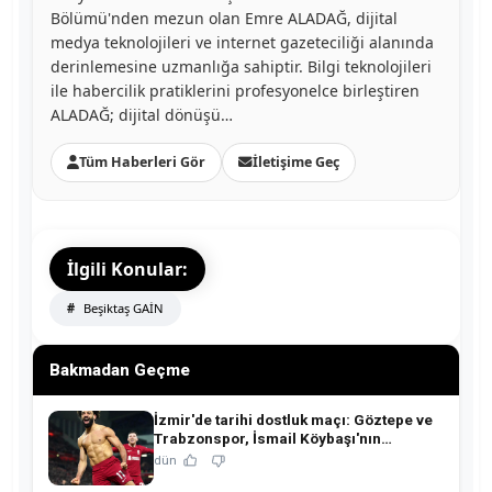
Bölümü'nden mezun olan Emre ALADAĞ, dijital
medya teknolojileri ve internet gazeteciliği alanında
derinlemesine uzmanlığa sahiptir. Bilgi teknolojileri
ile habercilik pratiklerini profesyonelce birleştiren
ALADAĞ; dijital dönüşü…
Tüm Haberleri Gör
İletişime Geç
İlgili Konular:
Beşiktaş GAİN
Bakmadan Geçme
İzmir'de tarihi dostluk maçı: Göztepe ve
Trabzonspor, İsmail Köybaşı'nın
jübilesinde buluşuyor!
dün