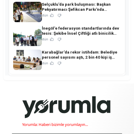
Selçuklu'da park buluşması: Başkan
Pekyatırmacı Şefikcan Parkı'nda
hemşehrileriyle buluştu!
dün
İnegöl'e federasyon standartlarında dev
tesis: Şekibe İnsel Çiftliği atlı binicilik
merkezine dönüşüyor!
dün
Karabağlar'da rekor istihdam: Belediye
personel sayısını aştı, 2 bin 40 kişi iş
sahibi oldu!
dün
Yorumla: Haberi bizimle yorumlayın...