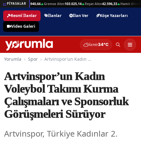
1
Beşli Altın
207.940,66
Gremse Altın
103.025,14
Reşat Altın
42.596,33
Hamit Altın
42.
PİYASALAR
▲
▲
▲
▲
Resmî İlanlar
İlanlar
İlan Ver
Köşe Yazarları
Video Galeri
34°C
İzmir
Yorumla
Spor
Artvinspor’un Kadın Voleybol Takımı Kurma Çalışmaları ve Sponsorluk Görüşmeleri Sürüyor
Artvinspor’un Kadın
Voleybol Takımı Kurma
Çalışmaları ve Sponsorluk
Görüşmeleri Sürüyor
Artvinspor, Türkiye Kadınlar 2.