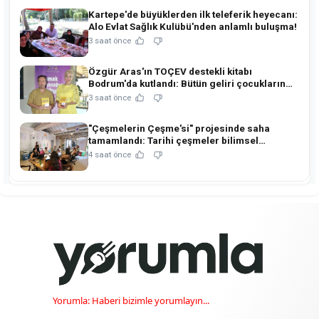
Kartepe'de büyüklerden ilk teleferik heyecanı:
Alo Evlat Sağlık Kulübü'nden anlamlı buluşma!
3 saat önce
Özgür Aras'ın TOÇEV destekli kitabı
Bodrum'da kutlandı: Bütün geliri çocukların
eğitimine!
3 saat önce
"Çeşmelerin Çeşme'si" projesinde saha
tamamlandı: Tarihi çeşmeler bilimsel
restorasyonla ihya edilecek!
4 saat önce
Yorumla: Haberi bizimle yorumlayın...