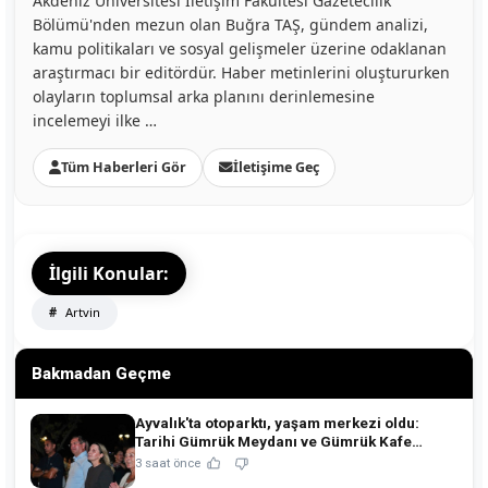
Akdeniz Üniversitesi İletişim Fakültesi Gazetecilik
Bölümü'nden mezun olan Buğra TAŞ, gündem analizi,
kamu politikaları ve sosyal gelişmeler üzerine odaklanan
araştırmacı bir editördür. Haber metinlerini oluştururken
olayların toplumsal arka planını derinlemesine
incelemeyi ilke …
Tüm Haberleri Gör
İletişime Geç
İlgili Konular:
Artvin
Bakmadan Geçme
Ayvalık'ta otoparktı, yaşam merkezi oldu:
Tarihi Gümrük Meydanı ve Gümrük Kafe
açıldı!
3 saat önce