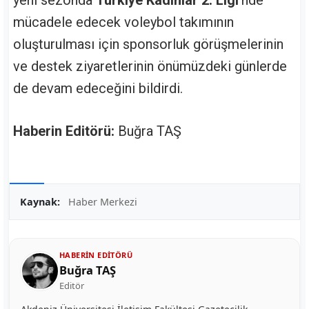
yeni sezonda
Türkiye Kadınlar 2. Ligi
'nde
mücadele edecek voleybol takımının
oluşturulması için sponsorluk görüşmelerinin
ve destek ziyaretlerinin önümüzdeki günlerde
de devam edeceğini bildirdi.
Haberin Editörü:
Buğra TAŞ
Kaynak:
Haber Merkezi
HABERIN EDITÖRÜ
Buğra TAŞ
Editör