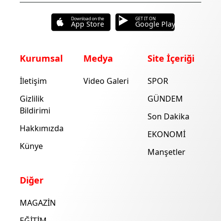
Download on the
GET IT ON
App Store
Google Play
Kurumsal
Medya
Site İçeriği
İletişim
Video Galeri
SPOR
Gizlilik
GÜNDEM
Bildirimi
Son Dakika
Hakkımızda
EKONOMİ
Künye
Manşetler
Diğer
MAGAZİN
EĞİTİM