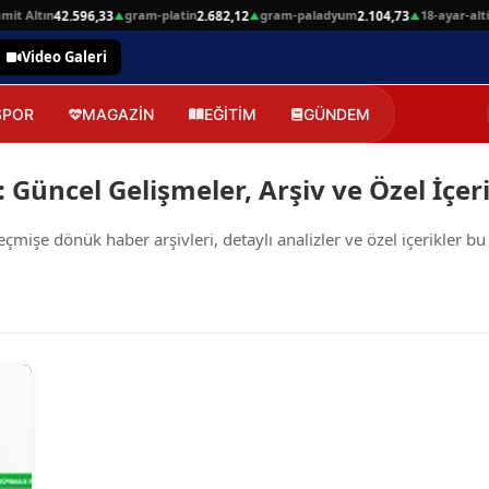
it Altın
gram-platin
gram-paladyum
18-ayar-altin
42.596,33
2.682,12
2.104,73
▲
▲
▲
Video Galeri
SPOR
MAGAZİN
EĞİTİM
GÜNDEM
: Güncel Gelişmeler, Arşiv ve Özel İçer
mişe dönük haber arşivleri, detaylı analizler ve özel içerikler bu s