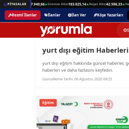
Beşli Altın
Gremse Altın
Reşat Altın
Ham
2,01
PİYASALAR
207.940,66
103.025,14
42.596,33
▲
▲
▲
▲
Resmî İlanlar
İlanlar
İlan Ver
Köşe Yazarları
yurt dışı eğitim Haberleri
yurt dışı eğitim hakkında güncel haberler, geç
haberleri ve daha fazlasını keşfedin.
Güncelleme Tarihi: 06 Ağustos 2026 09:25
Eğitim