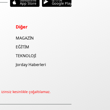
Download on the
GET IT ON
App Store
Google Play
Diğer
MAGAZİN
EĞİTİM
TEKNOLOJİ
Jorday Haberleri
izinsiz kesinlikle çoğaltılamaz.