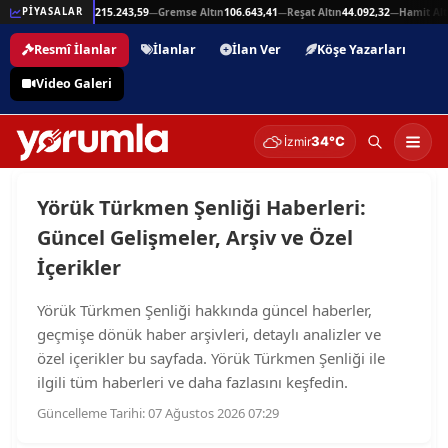
925,94
Beşli Altın
215.243,59
Gremse Altın
106.643,41
Reşat Altın
44.092,32
Hamit Altı
PİYASALAR
—
—
—
—
Resmî İlanlar
İlanlar
İlan Ver
Köşe Yazarları
Video Galeri
34°C
İzmir
Yörük Türkmen Şenliği Haberleri:
Güncel Gelişmeler, Arşiv ve Özel
İçerikler
Yörük Türkmen Şenliği hakkında güncel haberler,
geçmişe dönük haber arşivleri, detaylı analizler ve
özel içerikler bu sayfada. Yörük Türkmen Şenliği ile
ilgili tüm haberleri ve daha fazlasını keşfedin.
Güncelleme Tarihi: 07 Ağustos 2026 07:29