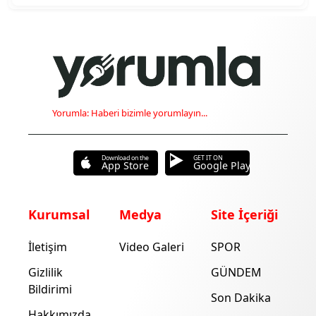
Yorumla: Haberi bizimle yorumlayın...
Download on the
GET IT ON
App Store
Google Play
Kurumsal
Medya
Site İçeriği
İletişim
Video Galeri
SPOR
Gizlilik
GÜNDEM
Bildirimi
Son Dakika
Hakkımızda