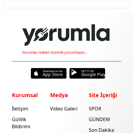
Yorumla: Haberi bizimle yorumlayın...
Download on the
GET IT ON
App Store
Google Play
Kurumsal
Medya
Site İçeriği
İletişim
Video Galeri
SPOR
Gizlilik
GÜNDEM
Bildirimi
Son Dakika