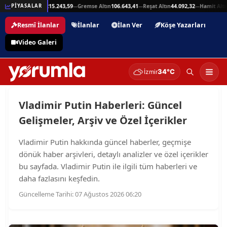
25,94
Beşli Altın
215.243,59
Gremse Altın
106.643,41
Reşat Altın
44.092,32
Hamit Altın
PİYASALAR
—
—
—
—
Resmî İlanlar
İlanlar
İlan Ver
Köşe Yazarları
Video Galeri
34°C
İzmir
Vladimir Putin Haberleri: Güncel
Gelişmeler, Arşiv ve Özel İçerikler
Vladimir Putin hakkında güncel haberler, geçmişe
dönük haber arşivleri, detaylı analizler ve özel içerikler
bu sayfada. Vladimir Putin ile ilgili tüm haberleri ve
daha fazlasını keşfedin.
Güncelleme Tarihi: 07 Ağustos 2026 06:20