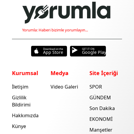
Yorumla: Haberi bizimle yorumlayın...
Download on the
GET IT ON
App Store
Google Play
Kurumsal
Medya
Site İçeriği
İletişim
Video Galeri
SPOR
Gizlilik
GÜNDEM
Bildirimi
Son Dakika
Hakkımızda
EKONOMİ
Künye
Manşetler