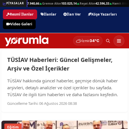
,01
Beşli Altın
207.940,66
Gremse Altın
103.025,14
Reşat Altın
42.596,33
Hamit Altın
4
PİYASALAR
▲
▲
▲
▲
Resmî İlanlar
İlanlar
İlan Ver
Köşe Yazarları
Video Galeri
34°C
İzmir
TÜSİAV Haberleri: Güncel Gelişmeler,
Arşiv ve Özel İçerikler
TÜSİAV hakkında güncel haberler, geçmişe dönük haber
arşivleri, detaylı analizler ve özel içerikler bu sayfada.
TÜSİAV ile ilgili tüm haberleri ve daha fazlasını keşfedin.
Güncelleme Tarihi: 06 Ağustos 2026 08:38
Eğitim