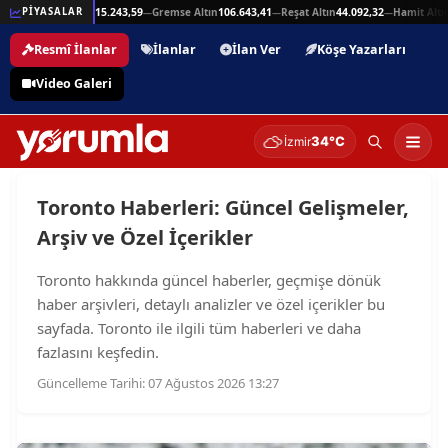
25,94
Beşli Altın
215.243,59
Gremse Altın
106.643,41
Reşat Altın
44.092,32
Hamit Altın
PİYASALAR
—
—
—
—
Resmî İlanlar
İlanlar
İlan Ver
Köşe Yazarları
Video Galeri
34°C
İzmir
Toronto Haberleri: Güncel Gelişmeler,
Arşiv ve Özel İçerikler
Toronto hakkında güncel haberler, geçmişe dönük
haber arşivleri, detaylı analizler ve özel içerikler bu
sayfada. Toronto ile ilgili tüm haberleri ve daha
fazlasını keşfedin.
Güncelleme Tarihi: 07 Ağustos 2026 13:27