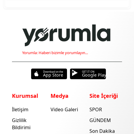
Yorumla: Haberi bizimle yorumlayın...
Download on the
GET IT ON
App Store
Google Play
Kurumsal
Medya
Site İçeriği
İletişim
Video Galeri
SPOR
Gizlilik
GÜNDEM
Bildirimi
Son Dakika