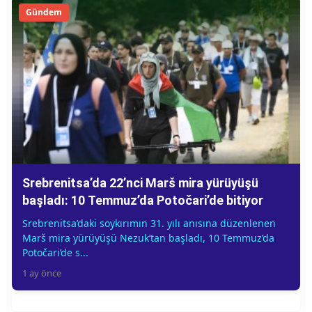
Gündem
Srebrenitsa’da 22’nci Marš mira yürüyüşü
başladı: 10 Temmuz’da Potočari’de bitiyor
Srebrenitsa’daki soykırımın 31. yılı anısına düzenlenen
Marš mira yürüyüşü Nezuk’tan başladı, 10 Temmuz’da
Potočari’de s...
1 ay önce