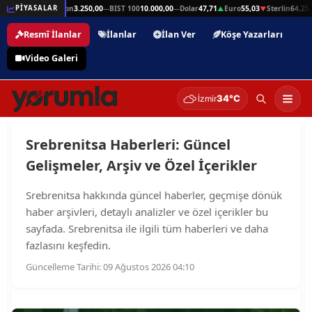
lin
64,25
Gram Altın
3.250,00
BIST 100
10.000,00
Dolar
47,71
Euro
55,03
Sterlin
64,25
PİYASALAR
▲
—
—
▲
▼
Resmî İlanlar
İlanlar
İlan Ver
Köşe Yazarları
Video Galeri
34°C
İzmir
Srebrenitsa Haberleri: Güncel
Gelişmeler, Arşiv ve Özel İçerikler
Srebrenitsa hakkında güncel haberler, geçmişe dönük
haber arşivleri, detaylı analizler ve özel içerikler bu
sayfada. Srebrenitsa ile ilgili tüm haberleri ve daha
fazlasını keşfedin.
Güncelleme Tarihi: 09 Ağustos 2026 04:10