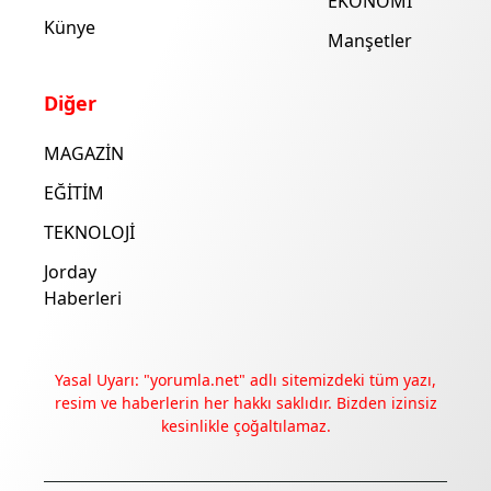
EKONOMİ
Künye
Manşetler
Diğer
MAGAZİN
EĞİTİM
TEKNOLOJİ
Jorday
Haberleri
Yasal Uyarı: "yorumla.net" adlı sitemizdeki tüm yazı,
resim ve haberlerin her hakkı saklıdır. Bizden izinsiz
kesinlikle çoğaltılamaz.
Deneyimini iyileştirmek ve içeriğimizi geliştirmek için çerezler