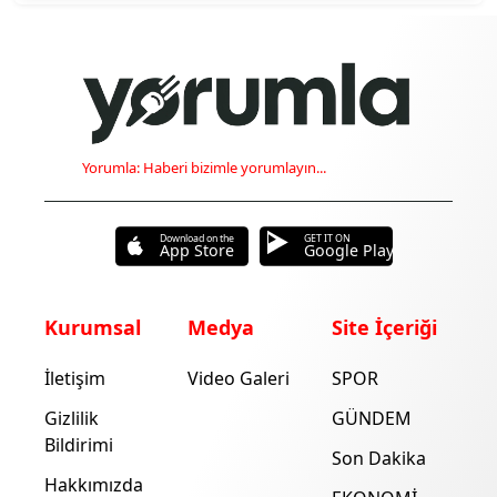
Yorumla: Haberi bizimle yorumlayın...
Download on the
GET IT ON
App Store
Google Play
Kurumsal
Medya
Site İçeriği
İletişim
Video Galeri
SPOR
Gizlilik
GÜNDEM
Bildirimi
Son Dakika
Hakkımızda