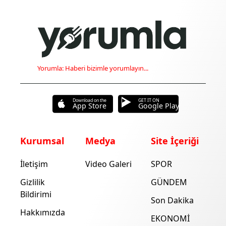
Yorumla: Haberi bizimle yorumlayın...
Download on the
GET IT ON
App Store
Google Play
Kurumsal
Medya
Site İçeriği
İletişim
Video Galeri
SPOR
Gizlilik
GÜNDEM
Bildirimi
Son Dakika
Hakkımızda
EKONOMİ