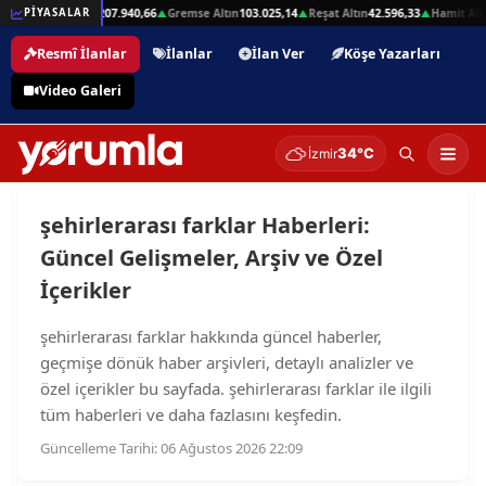
32,01
Beşli Altın
207.940,66
Gremse Altın
103.025,14
Reşat Altın
42.596,33
Hamit Altı
PİYASALAR
▲
▲
▲
▲
Resmî İlanlar
İlanlar
İlan Ver
Köşe Yazarları
Video Galeri
34°C
İzmir
şehirlerarası farklar Haberleri:
Güncel Gelişmeler, Arşiv ve Özel
İçerikler
şehirlerarası farklar hakkında güncel haberler,
geçmişe dönük haber arşivleri, detaylı analizler ve
özel içerikler bu sayfada. şehirlerarası farklar ile ilgili
tüm haberleri ve daha fazlasını keşfedin.
Güncelleme Tarihi: 06 Ağustos 2026 22:09