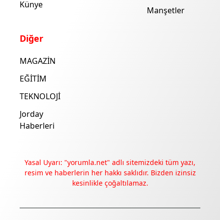
Künye
Manşetler
Diğer
MAGAZİN
EĞİTİM
TEKNOLOJİ
Jorday
Haberleri
Yasal Uyarı: "yorumla.net" adlı sitemizdeki tüm yazı,
resim ve haberlerin her hakkı saklıdır. Bizden izinsiz
kesinlikle çoğaltılamaz.
Deneyimini iyileştirmek ve içeriğimizi geliştirmek için çerezler
kullanıyoruz. Zorunlu çerezler her zaman çalışır; diğerleri