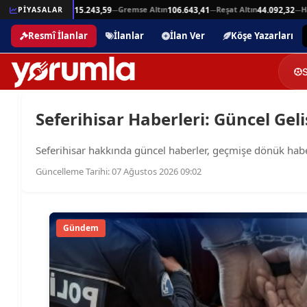
Beşli Altın
Gremse Altın
Reşat Altın
Ham
25,94
PİYASALAR
215.243,59
106.643,41
44.092,32
—
—
—
—
Resmî İlanlar
İlanlar
İlan Ver
Köşe Yazarları
Seferihisar Haberleri: Güncel Geli
Seferihisar hakkında güncel haberler, geçmişe dönük haber ar
Güncelleme Tarihi: 07 Ağustos 2026 09:02
Gündem