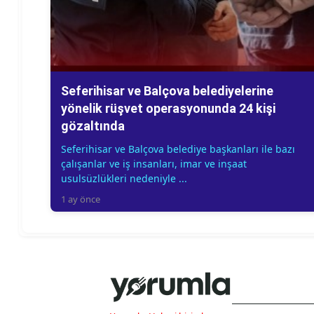
Seferihisar ve Balçova belediyelerine
yönelik rüşvet operasyonunda 24 kişi
gözaltında
Seferihisar ve Balçova belediye başkanları ile bazı
çalışanlar ve iş insanları, imar ve inşaat
usulsüzlükleri nedeniyle ...
1 ay önce