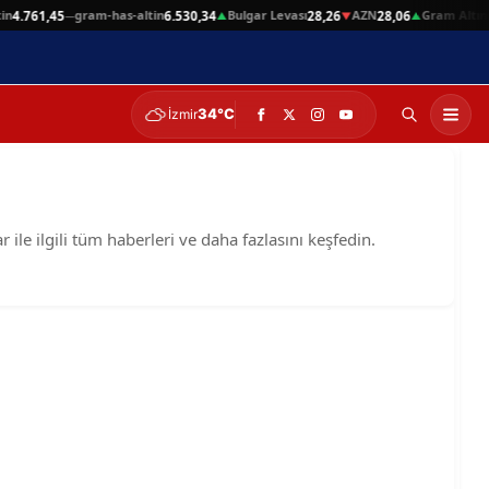
n
gram-has-altin
Bulgar Levası
AZN
Gram Altın
4.761,45
6.530,34
28,26
28,06
6
—
▲
▼
▲
34°C
İzmir
 ile ilgili tüm haberleri ve daha fazlasını keşfedin.