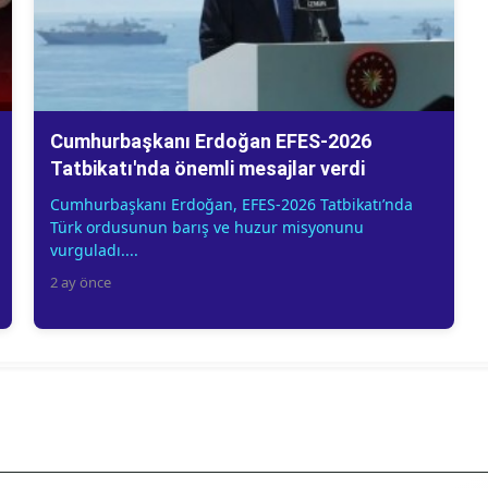
Cumhurbaşkanı Erdoğan EFES-2026
Tatbikatı'nda önemli mesajlar verdi
Cumhurbaşkanı Erdoğan, EFES-2026 Tatbikatı’nda
Türk ordusunun barış ve huzur misyonunu
vurguladı....
2 ay önce