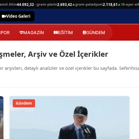
it Altın
gram-platin
gram-paladyum
18-ayar-alti
44.092,32
2.693,42
2.118,61
—
▲
▲
Video Galeri
SPOR
MAGAZİN
EĞİTİM
GÜNDEM
şmeler, Arşiv ve Özel İçerikler
şivleri, detaylı analizler ve özel içerikler bu sayfada. Seferihisar
Gündem