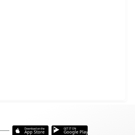
Download on the
GET IT ON
App Store
Google Play