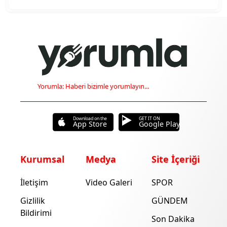
Yorumla: Haberi bizimle yorumlayın...
Download on the
GET IT ON
App Store
Google Play
Kurumsal
Medya
Site İçeriği
İletişim
Video Galeri
SPOR
Gizlilik
GÜNDEM
Bildirimi
Son Dakika