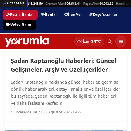
25,94
Beşli Altın
215.243,59
Gremse Altın
106.643,41
Reşat Altın
44.092,32
Hamit Altın
PİYASALAR
—
—
—
—
Resmî İlanlar
İlanlar
İlan Ver
Köşe Yazarları
Video Galeri
34°C
İzmir
Şadan Kaptanoğlu Haberleri: Güncel
Gelişmeler, Arşiv ve Özel İçerikler
Şadan Kaptanoğlu hakkında güncel haberler, geçmişe
dönük haber arşivleri, detaylı analizler ve özel içerikler
bu sayfada. Şadan Kaptanoğlu ile ilgili tüm haberleri
ve daha fazlasını keşfedin.
Güncelleme Tarihi: 08 Ağustos 2026 19:27