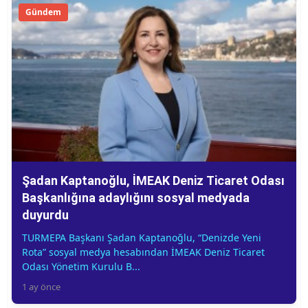
Gündem
Şadan Kaptanoğlu, İMEAK Deniz Ticaret Odası
Başkanlığına adaylığını sosyal medyada
duyurdu
TURMEPA Başkanı Şadan Kaptanoğlu, “Denizde Yeni
Rota” sosyal medya hesabından İMEAK Deniz Ticaret
Odası Yönetim Kurulu B...
1 ay önce