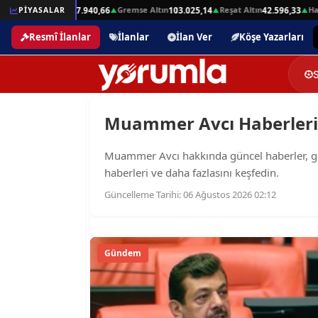
Beşli Altın
Gremse Altın
Reşat Altın
Ham
2,01
PİYASALAR
207.940,66
103.025,14
42.596,33
▲
▲
▲
▲
Resmî İlanlar
İlanlar
İlan Ver
Köşe Yazarları
Muammer Avcı Haberleri: 
Muammer Avcı hakkında güncel haberler, geçm
haberleri ve daha fazlasını keşfedin.
Güncelleme Tarihi: 06 Ağustos 2026 02:12
Gündem