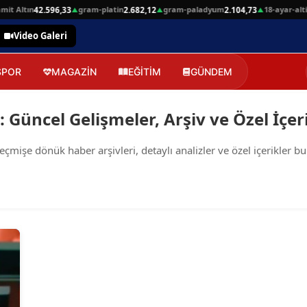
it Altın
gram-platin
gram-paladyum
18-ayar-altin
42.596,33
2.682,12
2.104,73
▲
▲
▲
Video Galeri
SPOR
MAGAZİN
EĞİTİM
GÜNDEM
Güncel Gelişmeler, Arşiv ve Özel İçer
işe dönük haber arşivleri, detaylı analizler ve özel içerikler bu