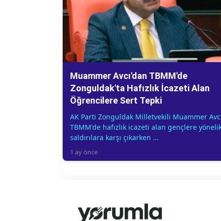
Muammer Avcı'dan TBMM'de
Zonguldak'ta Hafızlık İcazeti Alan
Öğrencilere Sert Tepki
AK Parti Zonguldak Milletvekili Muammer Avc
TBMM'de hafızlık icazeti alan gençlere yöneli
saldırılara karşı çıkarken ...
1 ay önce