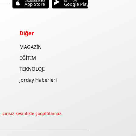
Download on the
GET IT ON
App Store
Google Play
Diğer
MAGAZİN
EĞİTİM
TEKNOLOJİ
Jorday Haberleri
izinsiz kesinlikle çoğaltılamaz.