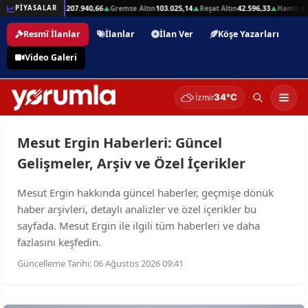
332,01
Beşli Altın
207.940,66
Gremse Altın
103.025,14
Reşat Altın
42.596,33
Hamit Alt
PİYASALAR
▲
▲
▲
▲
Resmî İlanlar
İlanlar
İlan Ver
Köşe Yazarları
Video Galeri
34°C
İzmir
Mesut Ergin Haberleri: Güncel
Gelişmeler, Arşiv ve Özel İçerikler
Mesut Ergin hakkında güncel haberler, geçmişe dönük
haber arşivleri, detaylı analizler ve özel içerikler bu
sayfada. Mesut Ergin ile ilgili tüm haberleri ve daha
fazlasını keşfedin.
Güncelleme Tarihi: 06 Ağustos 2026 09:41