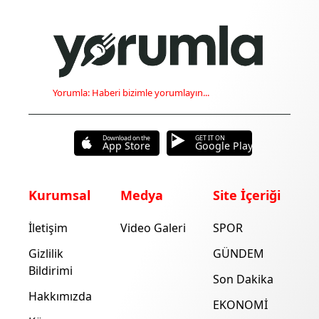
Yorumla: Haberi bizimle yorumlayın...
Download on the
GET IT ON
App Store
Google Play
Kurumsal
Medya
Site İçeriği
İletişim
Video Galeri
SPOR
Gizlilik
GÜNDEM
Bildirimi
Son Dakika
Hakkımızda
EKONOMİ