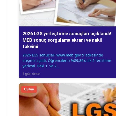
2026 LGS yerleştirme sonuçları açıklandı!
MEB sonuç sorgulama ekranı ve nakil
takvimi
2026 LGS sonuçları www.meb.gov.tr adresinde
erişime açıldı. Öğrencilerin %89,84'ü ilk 5 tercihine
yerleşti. Peki 1. ve 2...
1 gün önce
Eğitim