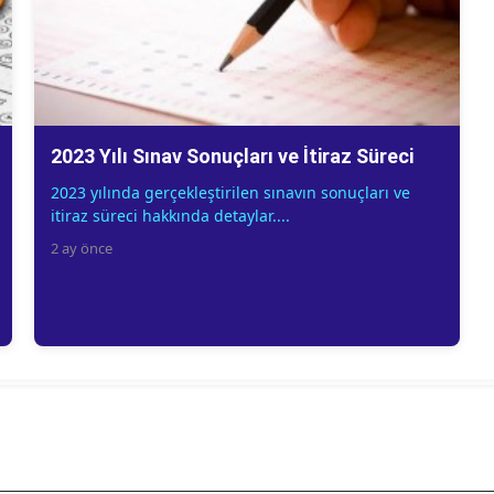
2023 Yılı Sınav Sonuçları ve İtiraz Süreci
2023 yılında gerçekleştirilen sınavın sonuçları ve
itiraz süreci hakkında detaylar....
2 ay önce