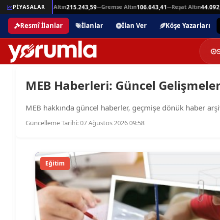
Beşli Altın
Gremse Altın
Reşat Altın
105.925,94
PİYASALAR
215.243,59
106.643,41
44.092,3
—
—
—
Resmî İlanlar
İlanlar
İlan Ver
Köşe Yazarları
MEB Haberleri: Güncel Gelişmeler,
MEB hakkında güncel haberler, geçmişe dönük haber arşivleri
Güncelleme Tarihi: 07 Ağustos 2026 09:58
Eğitim