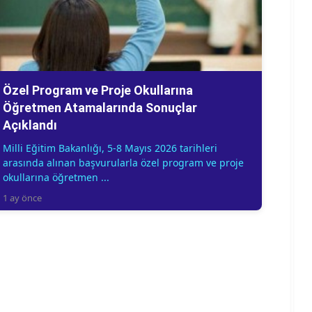
Özel Program ve Proje Okullarına
Öğretmen Atamalarında Sonuçlar
Açıklandı
Milli Eğitim Bakanlığı, 5-8 Mayıs 2026 tarihleri
arasında alınan başvurularla özel program ve proje
okullarına öğretmen ...
1 ay önce