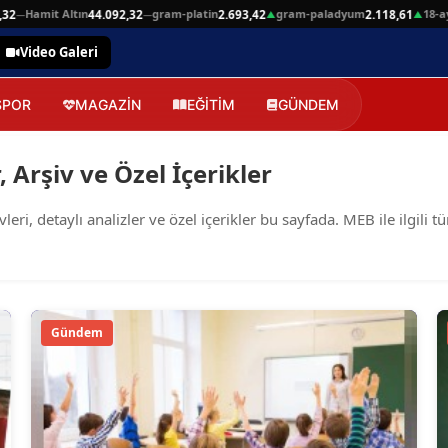
Hamit Altın
gram-platin
gram-paladyum
18-ayar
2
44.092,32
2.693,42
2.118,61
—
—
▲
▲
Video Galeri
SPOR
MAGAZİN
EĞİTİM
GÜNDEM
 Arşiv ve Özel İçerikler
, detaylı analizler ve özel içerikler bu sayfada. MEB ile ilgili t
Gündem