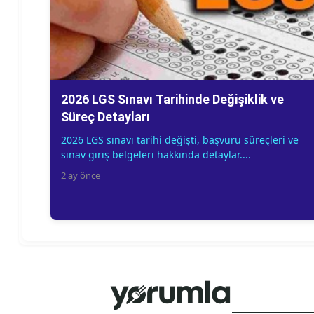
2026 LGS Sınavı Tarihinde Değişiklik ve
Süreç Detayları
2026 LGS sınavı tarihi değişti, başvuru süreçleri ve
sınav giriş belgeleri hakkında detaylar....
2 ay önce