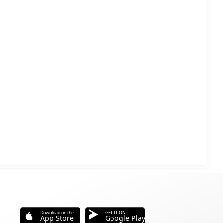
Download on the
GET IT ON
App Store
Google Play