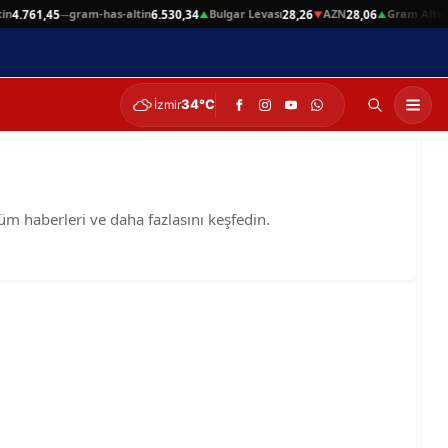
n
gram-has-altin
Bulgar Levası
AZN
Gram Altın
4.761,45
6.530,34
28,26
28,06
6
—
▲
▼
▲
34°C
İzmir
tüm haberleri ve daha fazlasını keşfedin.