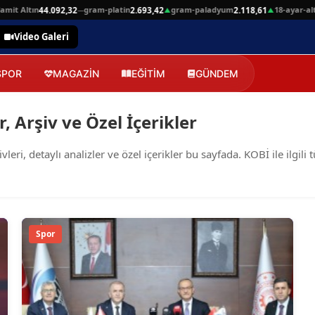
it Altın
gram-platin
gram-paladyum
18-ayar-alti
44.092,32
2.693,42
2.118,61
—
▲
▲
Video Galeri
SPOR
MAGAZİN
EĞİTİM
GÜNDEM
, Arşiv ve Özel İçerikler
i, detaylı analizler ve özel içerikler bu sayfada. KOBİ ile ilgili 
Spor