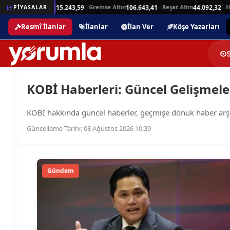
Beşli Altın
Gremse Altın
Reşat Altın
Ham
25,94
PİYASALAR
215.243,59
106.643,41
44.092,32
—
—
—
—
Resmî İlanlar
İlanlar
İlan Ver
Köşe Yazarları
KOBİ Haberleri: Güncel Gelişmeler
KOBİ hakkında güncel haberler, geçmişe dönük haber arşivler
Güncelleme Tarihi: 08 Ağustos 2026 10:39
Gündem