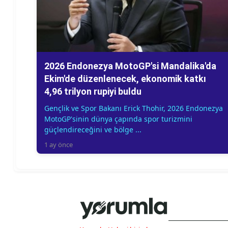
2026 Endonezya MotoGP'si Mandalika'da
Ekim'de düzenlenecek, ekonomik katkı
4,96 trilyon rupiyi buldu
Gençlik ve Spor Bakanı Erick Thohir, 2026 Endonezya
MotoGP'sinin dünya çapında spor turizmini
güçlendireceğini ve bölge ...
1 ay önce