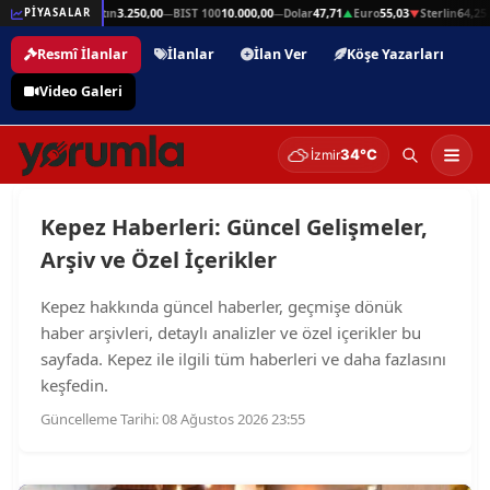
lin
64,25
Gram Altın
3.250,00
BIST 100
10.000,00
Dolar
47,71
Euro
55,03
Sterlin
64,25
PİYASALAR
▲
—
—
▲
▼
Resmî İlanlar
İlanlar
İlan Ver
Köşe Yazarları
Video Galeri
34°C
İzmir
Kepez Haberleri: Güncel Gelişmeler,
Arşiv ve Özel İçerikler
Kepez hakkında güncel haberler, geçmişe dönük
haber arşivleri, detaylı analizler ve özel içerikler bu
sayfada. Kepez ile ilgili tüm haberleri ve daha fazlasını
keşfedin.
Güncelleme Tarihi: 08 Ağustos 2026 23:55