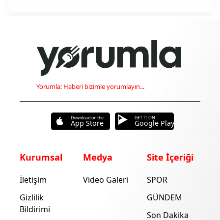
Yorumla: Haberi bizimle yorumlayın...
Download on the
GET IT ON
App Store
Google Play
Kurumsal
Medya
Site İçeriği
İletişim
Video Galeri
SPOR
Gizlilik
GÜNDEM
Bildirimi
Son Dakika