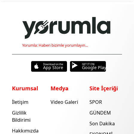
Yorumla: Haberi bizimle yorumlayın...
Download on the
GET IT ON
App Store
Google Play
Kurumsal
Medya
Site İçeriği
İletişim
Video Galeri
SPOR
Gizlilik
GÜNDEM
Bildirimi
Son Dakika
Hakkımızda