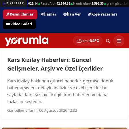
Gremse Altın
103.025,14
Reşat Altın
42.596,33
Hamit Altın
42.596,33
gram-platin
2.68
PİYASALAR
▲
▲
▲
▲
Resmî İlanlar
İlanlar
İlan Ver
Köşe Yazarları
Video Galeri
34°C
İzmir
Kars Kizilay Haberleri: Güncel
Gelişmeler, Arşiv ve Özel İçerikler
Kars Kizilay hakkında güncel haberler, geçmişe dönük
haber arşivleri, detaylı analizler ve özel içerikler bu
sayfada. Kars Kizilay ile ilgili tüm haberleri ve daha
fazlasını keşfedin.
Güncelleme Tarihi: 06 Ağustos 2026 12:32