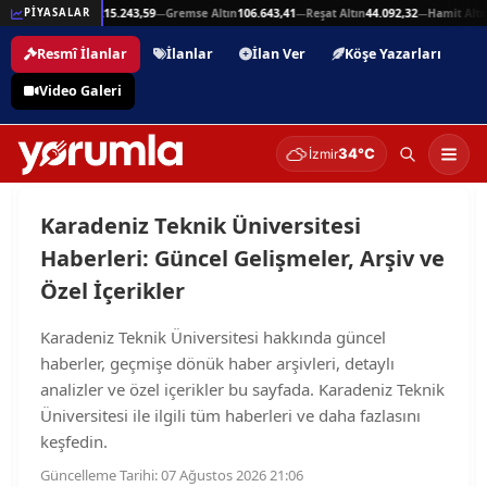
25,94
Beşli Altın
215.243,59
Gremse Altın
106.643,41
Reşat Altın
44.092,32
Hamit Altın
PİYASALAR
—
—
—
—
Resmî İlanlar
İlanlar
İlan Ver
Köşe Yazarları
Video Galeri
34°C
İzmir
Karadeniz Teknik Üniversitesi
Haberleri: Güncel Gelişmeler, Arşiv ve
Özel İçerikler
Karadeniz Teknik Üniversitesi hakkında güncel
haberler, geçmişe dönük haber arşivleri, detaylı
analizler ve özel içerikler bu sayfada. Karadeniz Teknik
Üniversitesi ile ilgili tüm haberleri ve daha fazlasını
keşfedin.
Güncelleme Tarihi: 07 Ağustos 2026 21:06