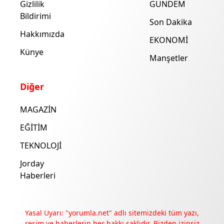
Gizlilik
GÜNDEM
Bildirimi
Son Dakika
Hakkımızda
EKONOMİ
Künye
Manşetler
Diğer
MAGAZİN
EĞİTİM
TEKNOLOJİ
Jorday
Haberleri
Yasal Uyarı: "yorumla.net" adlı sitemizdeki tüm yazı,
resim ve haberlerin her hakkı saklıdır. Bizden izinsiz