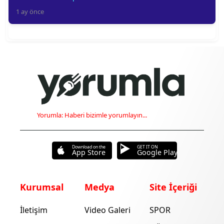
1 ay önce
Yorumla: Haberi bizimle yorumlayın...
Download on the
GET IT ON
App Store
Google Play
Kurumsal
Medya
Site İçeriği
İletişim
Video Galeri
SPOR