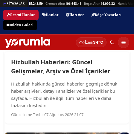
25,94
Beşli Altın
215.243,59
Gremse Altın
106.643,41
Reşat Altın
44.092,32
Hamit Altın
PİYASALAR
—
—
—
—
Resmî İlanlar
İlanlar
İlan Ver
Köşe Yazarları
Video Galeri
34°C
İzmir
Hizbullah Haberleri: Güncel
Gelişmeler, Arşiv ve Özel İçerikler
Hizbullah hakkında güncel haberler, geçmişe dönük
haber arşivleri, detaylı analizler ve özel içerikler bu
sayfada. Hizbullah ile ilgili tüm haberleri ve daha
fazlasını keşfedin.
Güncelleme Tarihi: 07 Ağustos 2026 21:07