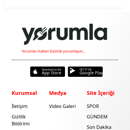
Yorumla: Haberi bizimle yorumlayın...
Download on the
GET IT ON
App Store
Google Play
Kurumsal
Medya
Site İçeriği
İletişim
Video Galeri
SPOR
Gizlilik
GÜNDEM
Bildirimi
Son Dakika