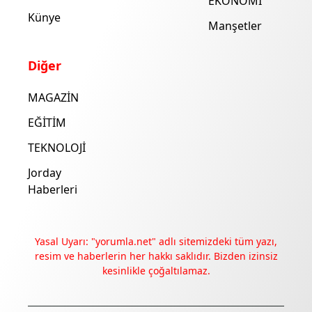
EKONOMİ
Künye
Manşetler
Diğer
MAGAZİN
EĞİTİM
TEKNOLOJİ
Jorday
Haberleri
Yasal Uyarı: "yorumla.net" adlı sitemizdeki tüm yazı,
resim ve haberlerin her hakkı saklıdır. Bizden izinsiz
kesinlikle çoğaltılamaz.
Deneyimini iyileştirmek ve içeriğimizi geliştirmek için çerezler