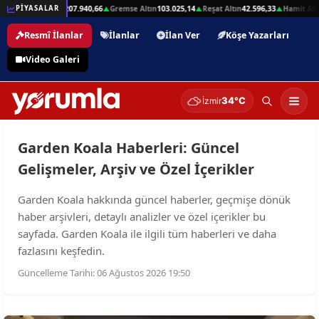
32,01
Beşli Altın
207.940,66
Gremse Altın
103.025,14
Reşat Altın
42.596,33
Hamit Altı
PİYASALAR
▲
▲
▲
▲
Resmî İlanlar
İlanlar
İlan Ver
Köşe Yazarları
Video Galeri
34°C
İzmir
Garden Koala Haberleri: Güncel
Gelişmeler, Arşiv ve Özel İçerikler
Garden Koala hakkında güncel haberler, geçmişe dönük
haber arşivleri, detaylı analizler ve özel içerikler bu
sayfada. Garden Koala ile ilgili tüm haberleri ve daha
fazlasını keşfedin.
Güncelleme Tarihi: 06 Ağustos 2026 19:50