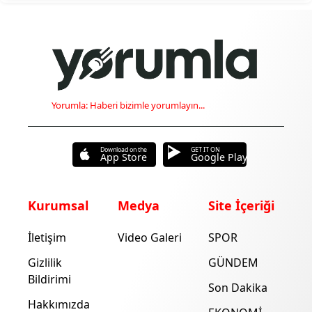
Yorumla: Haberi bizimle yorumlayın...
Download on the
GET IT ON
App Store
Google Play
Kurumsal
Medya
Site İçeriği
İletişim
Video Galeri
SPOR
Gizlilik
GÜNDEM
Bildirimi
Son Dakika
Hakkımızda