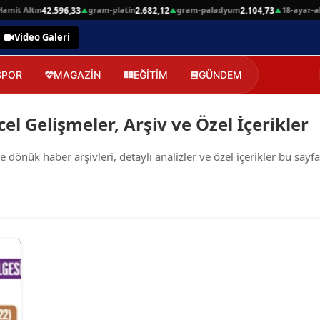
mit Altın
gram-platin
gram-paladyum
18-ayar-alt
42.596,33
2.682,12
2.104,73
▲
▲
▲
Video Galeri
SPOR
MAGAZİN
EĞİTİM
GÜNDEM
el Gelişmeler, Arşiv ve Özel İçerikler
önük haber arşivleri, detaylı analizler ve özel içerikler bu sayfa