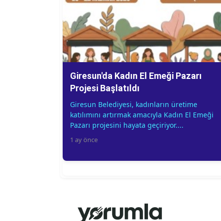
Giresun'da Kadın El Emeği Pazarı
Projesi Başlatıldı
Giresun Belediyesi, kadınların üretime
katılımını artırmak amacıyla Kadın El Emeği
Pazarı projesini hayata geçiriyor....
1 ay önce