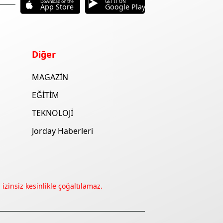
Download on the
GET IT ON
App Store
Google Play
Diğer
MAGAZİN
EĞİTİM
TEKNOLOJİ
Jorday Haberleri
izinsiz kesinlikle çoğaltılamaz.