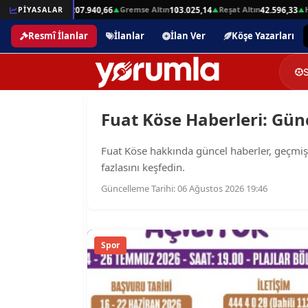
Beşli Altın
Gremse Altın
Reşat Altın
Ha
32,01
PİYASALAR
207.940,66
103.025,14
42.596,33
▲
▲
▲
▲
Resmî İlanlar
İlanlar
İlan Ver
Köşe Yazarları
Fuat Köse Haberleri: Günc
Fuat Köse hakkında güncel haberler, geçmişe d
fazlasını keşfedin.
Güncelleme Tarihi: 06 Ağustos 2026 19:46
Spor