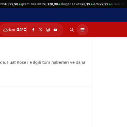
in
gram-has-altin
Bulgar Levası
AZN
Gram Altın
4.599,90
6.328,98
28,19
27,99
▲
▲
▲
▲
34°C
İzmir
da. Fuat Köse ile ilgili tüm haberleri ve daha